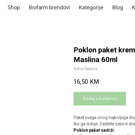
Shop
Biofarm brendovi
Kategorije
Blog
K
Poklon paket krema
Maslina 60ml
Adria Natura
16,50
KM
Dodaj u košaricu
Paket svega onog najboljega što
tko ga dobije. Zaštitite sebe ili 
Poklon paket sadrži: