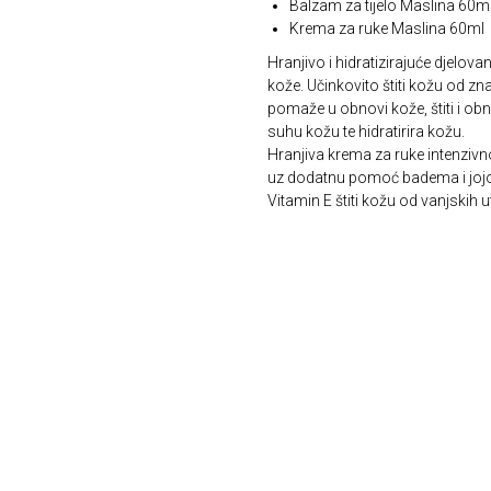
Balzam za tijelo Maslina 60m
Krema za ruke Maslina 60ml
Hranjivo i hidratizirajuće djelov
kože. Učinkovito štiti kožu od zn
pomaže u obnovi kože, štiti i o
suhu kožu te hidratirira kožu.
Hranjiva krema za ruke intenzivn
uz dodatnu pomoć badema i joj
Vitamin E štiti kožu od vanjskih u