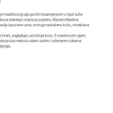
l
anje maslinovog ulja ga čini nezamjenjivim u njezi suhe
akova starenja i vraća joj svježinu. Blazam Maslina
bnavlja ispucane usne, smiruje nadraženu kožu, omekšava
o hrani, zaglađuje i učvršćuje kožu. S maslinovim uljem,
obe pruža mekoću vašim suhim i oštećenim rukama.
tjecaja.