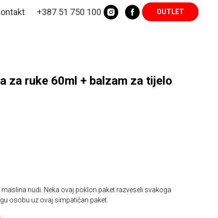
ontakt
+387 51 750 100
OUTLET
 za ruke 60ml + balzam za tijelo
 maslina nudi. Neka ovaj poklon paket razveseli svakoga
dragu osobu uz ovaj simpatičan paket.