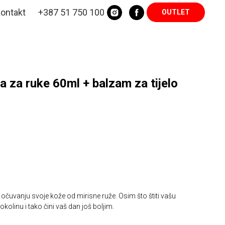
ontakt
+387 51 750 100
OUTLET
 za ruke 60ml + balzam za tijelo
 u očuvanju svoje kože od mirisne ruže. Osim što štiti vašu
okolinu i tako čini vaš dan još boljim.