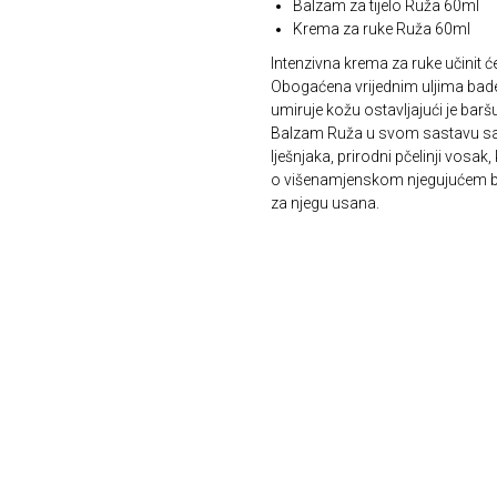
Balzam za tijelo Ruža 60ml
Krema za ruke Ruža 60ml
Intenzivna krema za ruke učinit 
Obogaćena vrijednim uljima bade
umiruje kožu ostavljajući je bar
Balzam Ruža u svom sastavu sadrž
lješnjaka, prirodni pčelinji vosak
o višenamjenskom njegujućem balz
za njegu usana.