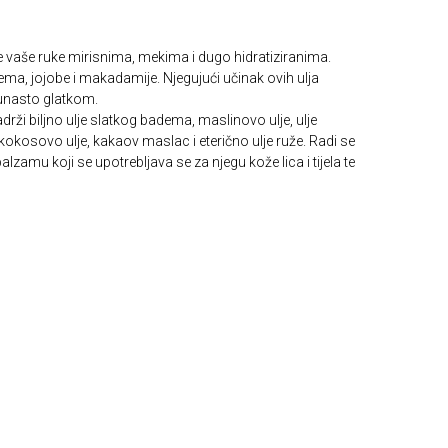
će vaše ruke mirisnima, mekima i dugo hidratiziranima.
ma, jojobe i makadamije. Njegujući učinak ovih ulja
šunasto glatkom.
i biljno ulje slatkog badema, maslinovo ulje, ulje
, kokosovo ulje, kakaov maslac i eterično ulje ruže. Radi se
amu koji se upotrebljava se za njegu kože lica i tijela te