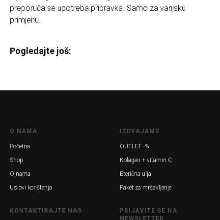
preporuča se upotreba pripravka. Samo za vanjsku
primjenu.
Pogledajte još:
O NAMA
IZDVAJAMO
Početna
OUTLET -%
Shop
Kolagen + vitamin C
O nama
Eterična ulja
Uslovi korištenja
Paket za mršavljenje
KONTAKTIRAJTE NAS
PRIJAVITE SE NA
NEWSLETTER