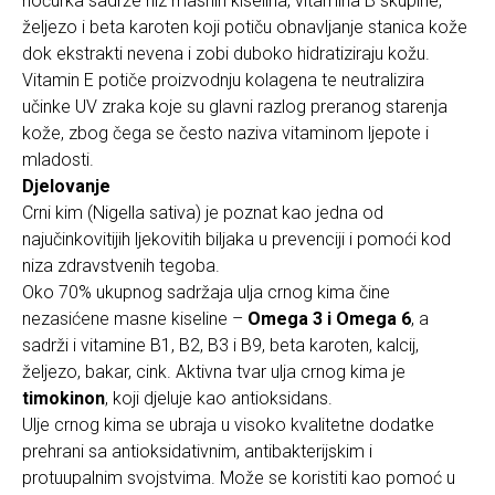
noćurka sadrže niz masnih kiselina, vitamina B skupine,
željezo i beta karoten koji potiču obnavljanje stanica kože
dok ekstrakti nevena i zobi duboko hidratiziraju kožu.
Vitamin E potiče proizvodnju kolagena te neutralizira
učinke UV zraka koje su glavni razlog preranog starenja
kože, zbog čega se često naziva vitaminom ljepote i
mladosti.
Djelovanje
Crni kim (Nigella sativa) je poznat kao jedna od
najučinkovitijih ljekovitih biljaka u prevenciji i pomoći kod
niza zdravstvenih tegoba.
Oko 70% ukupnog sadržaja ulja crnog kima čine
nezasićene masne kiseline –
Omega 3 i Omega 6
, a
sadrži i vitamine B1, B2, B3 i B9, beta karoten, kalcij,
željezo, bakar, cink. Aktivna tvar ulja crnog kima je
timokinon
, koji djeluje kao antioksidans.
Ulje crnog kima se ubraja u visoko kvalitetne dodatke
prehrani sa antioksidativnim, antibakterijskim i
protuupalnim svojstvima. Može se koristiti kao pomoć u