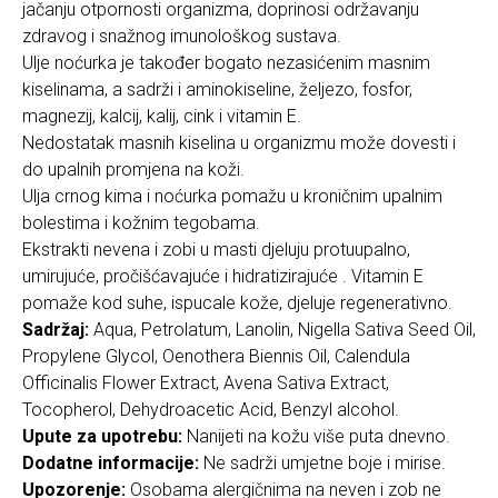
jačanju otpornosti organizma, doprinosi održavanju
zdravog i snažnog imunološkog sustava.
Ulje noćurka je također bogato nezasićenim masnim
kiselinama, a sadrži i aminokiseline, željezo, fosfor,
magnezij, kalcij, kalij, cink i vitamin E.
Nedostatak masnih kiselina u organizmu može dovesti i
do upalnih promjena na koži.
Ulja crnog kima i noćurka pomažu u kroničnim upalnim
bolestima i kožnim tegobama.
Ekstrakti nevena i zobi u masti djeluju protuupalno,
umirujuće, pročišćavajuće i hidratizirajuće . Vitamin E
pomaže kod suhe, ispucale kože, djeluje regenerativno.
Sadržaj:
Aqua, Petrolatum, Lanolin, Nigella Sativa Seed Oil,
Propylene Glycol, Oenothera Biennis Oil, Calendula
Officinalis Flower Extract, Avena Sativa Extract,
Tocopherol, Dehydroacetic Acid, Benzyl alcohol.
Upute za upotrebu:
Nanijeti na kožu više puta dnevno.
Dodatne informacije:
Ne sadrži umjetne boje i mirise.
Upozorenje:
Osobama alergičnima na neven i zob ne