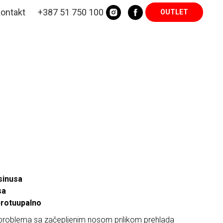
ontakt
+387 51 750 100
OUTLET
sinusa
sa
 protuupalno
problema sa začepljenim nosom prilikom prehlada