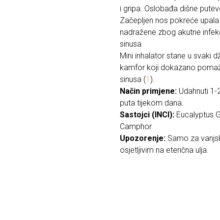
i gripa. Oslobađa dišne puteve,
Začepljen nos pokreće upala 
nadražene zbog akutne infekcij
sinusa.
Mini inhalator stane u svaki d
kamfor koji dokazano pomažu
sinusa (
1
).
Način primjene:
Udahnuti 1-2
puta tijekom dana.
Sastojci (INCI):
Eucalyptus Gl
Camphor
Upozorenje:
Samo za vanjsk
osjetljivim na eterična ulja.