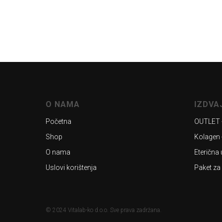
O NAMA
IZDV
Početna
OUTLET 
Shop
Kolagen 
O nama
Eterična 
Uslovi korištenja
Paket za
© 2024 Vitalab-ko d.o.o. Sve prava zadržana.