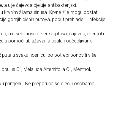
 a ulje čajevca djeluje antibakterijski.
u krvnim žilama sinusa. Krvne žile mogu postati
e gornjih dišnih putova, poput prehlade ili infekcije
žep, a u sebi nosi ulje eukaliptusa, čajevca, mentol i
 u pomoći ublažavanja upala i odčepljivanju
 puta u svaku nosnicu, po potrebi ponoviti više
obulus Oil, Melaluca Alternifolia Oil, Menthol,
u primjenu. Ne preporuča se djeci i osobama