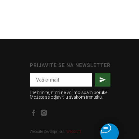
PRIJAVITE SE NA NEWSLETTER
I ne brinite, ni mi ne volimo spam poruke.
Možete se odjaviti u svakom trenutku.
Website Development:
Webcraft