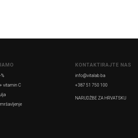
AJAMO
KONTAKTIRAJTE NAS
-%
info@vitalab.ba
+ vitamin C
+387 51 750 100
ulja
NARUDŽBE ZA HRVATSKU
 mršavljenje