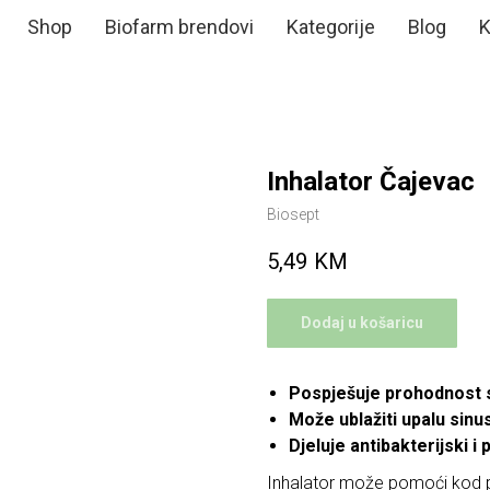
Shop
Biofarm brendovi
Kategorije
Blog
K
Inhalator Čajevac
Biosept
5,49
KM
Dodaj u košaricu
Pospješuje prohodnost 
Može ublažiti upalu sinu
Djeluje antibakterijski i
Inhalator može pomoći kod 