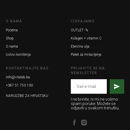
O NAMA
IZDVAJAMO
Početna
OUTLET -%
Shop
Kolagen + vitamin C
O nama
Eterična ulja
Uslovi korištenja
Paket za mršavljenje
KONTAKTIRAJTE NAS
PRIJAVITE SE NA
NEWSLETTER
info@vitalab.ba
+387 51 750 100
NARUDŽBE ZA HRVATSKU
I ne brinite, ni mi ne volimo
spam poruke. Možete se
odjaviti u svakom trenutku.