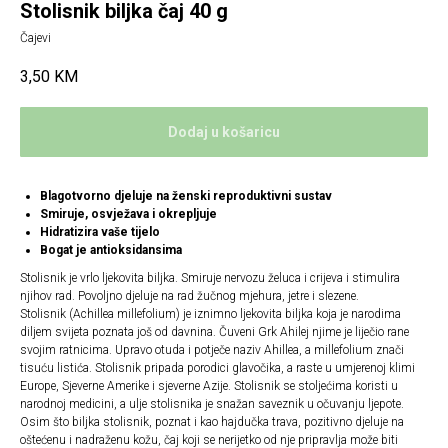
Stolisnik biljka čaj 40 g
Čajevi
3,50
KM
Dodaj u košaricu
Blagotvorno djeluje na ženski reproduktivni sustav
Smiruje, osvježava i okrepljuje
Hidratizira vaše tijelo
Bogat je antioksidansima
Stolisnik je vrlo ljekovita biljka. Smiruje nervozu želuca i crijeva i stimulira
njihov rad. Povoljno djeluje na rad žučnog mjehura, jetre i slezene.
Stolisnik (Achillea millefolium) je iznimno ljekovita biljka koja je narodima
diljem svijeta poznata još od davnina. Čuveni Grk Ahilej njime je liječio rane
svojim ratnicima. Upravo otuda i potječe naziv Ahillea, a millefolium znači
tisuću listića. Stolisnik pripada porodici glavočika, a raste u umjerenoj klimi
Europe, Sjeverne Amerike i sjeverne Azije. Stolisnik se stoljećima koristi u
narodnoj medicini, a ulje stolisnika je snažan saveznik u očuvanju ljepote.
Osim što biljka stolisnik, poznat i kao hajdučka trava, pozitivno djeluje na
oštećenu i nadraženu kožu, čaj koji se nerijetko od nje pripravlja može biti