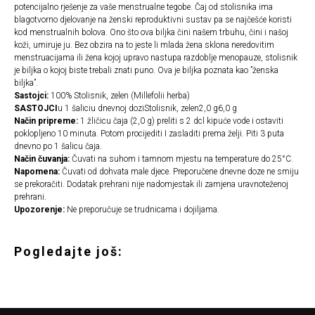
potencijalno rješenje za vaše menstrualne tegobe. Čaj od stolisnika ima
blagotvorno djelovanje na ženski reproduktivni sustav pa se najčešće koristi
kod menstrualnih bolova. Ono što ova biljka čini našem trbuhu, čini i našoj
koži, umiruje ju. Bez obzira na to jeste li mlada žena sklona neredovitim
menstruacijama ili žena kojoj upravo nastupa razdoblje menopauze, stolisnik
je biljka o kojoj biste trebali znati puno. Ova je biljka poznata kao ”ženska
biljka”.
Sastojci:
100% Stolisnik, zelen (Millefolii herba)
SASTOJCI
u 1 šaliciu dnevnoj doziStolisnik, zelen2,0 g6,0 g
Način pripreme:
1 žličicu čaja (2,0 g) preliti s 2 dcl kipuće vode i ostaviti
poklopljeno 10 minuta. Potom procijediti I zasladiti prema želji. Piti 3 puta
dnevno po 1 šalicu čaja.
Način čuvanja:
Čuvati na suhom i tamnom mjestu na temperature do 25°C.
Napomena:
Čuvati od dohvata male djece. Preporučene dnevne doze ne smiju
se prekoračiti. Dodatak prehrani nije nadomjestak ili zamjena uravnoteženoj
prehrani.
Upozorenje:
Ne preporučuje se trudnicama i dojiljama.
Pogledajte još: