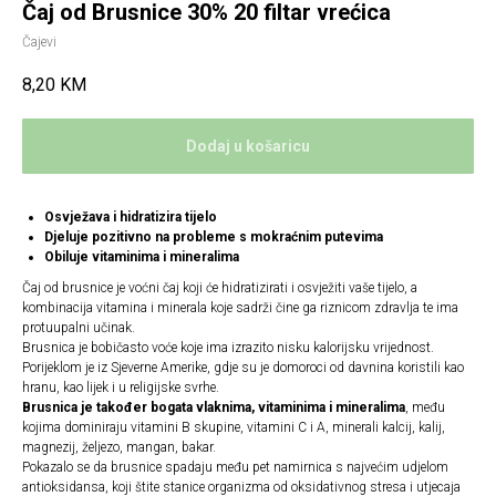
Čaj od Brusnice 30% 20 filtar vrećica
Čajevi
8,20
KM
Dodaj u košaricu
Osvježava i hidratizira tijelo
Djeluje pozitivno na probleme s mokraćnim putevima
Obiluje vitaminima i mineralima
Čaj od brusnice je voćni čaj koji će hidratizirati i osvježiti vaše tijelo, a
kombinacija vitamina i minerala koje sadrži čine ga riznicom zdravlja te ima
protuupalni učinak.
Brusnica je bobičasto voće koje ima izrazito nisku kalorijsku vrijednost.
Porijeklom je iz Sjeverne Amerike, gdje su je domoroci od davnina koristili kao
hranu, kao lijek i u religijske svrhe.
Brusnica je također bogata vlaknima, vitaminima i mineralima
, među
kojima dominiraju vitamini B skupine, vitamini C i A, minerali kalcij, kalij,
magnezij, željezo, mangan, bakar.
Pokazalo se da brusnice spadaju među pet namirnica s najvećim udjelom
antioksidansa, koji štite stanice organizma od oksidativnog stresa i utjecaja