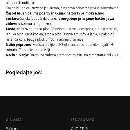
slobodnih radikala.
Čaj od brusnice izuzetno je ukusan, a njegova priprema je vrlo jednostavna.
Čaj od brusnice ima pozitivan učinak na zdravlje mokraćnog
sustava
čovjeka budući da ona
onemogućuje prianjanje bakterija za
zidove sluznica
u organizmu.
Sastojci:
30% brusnica plod (Vaccininium macrocarpon), hibiskus cvijet,
jabuka plod, cikla korijen, aronia plod (aronia arbutifolia lam), šipak plod,
naranča kora, bazga plod, prirodna aroma brusnice
Način pripreme:
vrećicu prelijte s 2-3 dl vruće vode, ostavite stajati 4-8
minuta. Zasladite prema želji.
Način čuvanja:
Čuvati na suhom i tamnom mjestu na temperaturi od 25⁰C.
Pogledajte još:
O NAMA
IZDVAJAMO
Početna
OUTLET -%