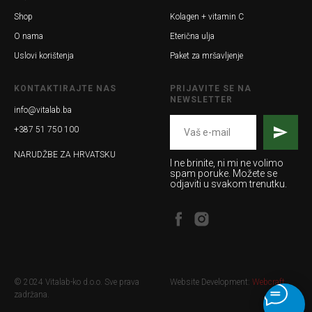
Shop
Kolagen + vitamin C
O nama
Eterična ulja
Uslovi korištenja
Paket za mršavljenje
KONTAKTIRAJTE NAS
PRIJAVITE SE NA
NEWSLETTER
info@vitalab.ba
+387 51 750 100
NARUDŽBE ZA HRVATSKU
I ne brinite, ni mi ne volimo
spam poruke. Možete se
odjaviti u svakom trenutku.
© 2024 Vitalab-ko d.o.o. Sve prava
Website Development:
Webcraft
zadržana.