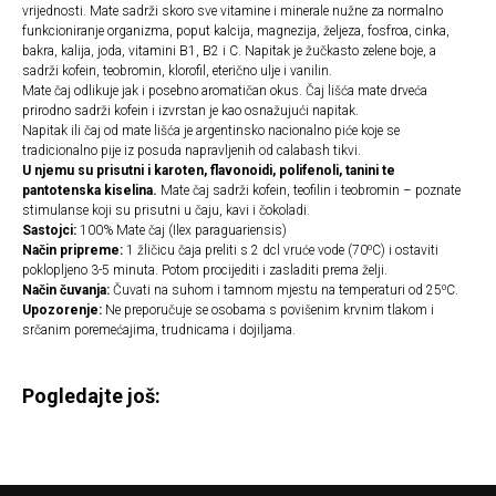
vrijednosti. Mate sadrži skoro sve vitamine i minerale nužne za normalno
funkcioniranje organizma, poput kalcija, magnezija, željeza, fosfroa, cinka,
bakra, kalija, joda, vitamini B1, B2 i C. Napitak je žučkasto zelene boje, a
sadrži kofein, teobromin, klorofil, eterično ulje i vanilin.
Mate čaj odlikuje jak i posebno aromatičan okus. Čaj lišća mate drveća
prirodno sadrži kofein i izvrstan je kao osnažujući napitak.
Napitak ili čaj od mate lišća je argentinsko nacionalno piće koje se
tradicionalno pije iz posuda napravljenih od calabash tikvi.
U njemu su prisutni i karoten, flavonoidi, polifenoli, tanini te
pantotenska kiselina.
Mate čaj sadrži kofein, teofilin i teobromin – poznate
stimulanse koji su prisutni u čaju, kavi i čokoladi.
Sastojci:
100% Mate čaj (Ilex paraguariensis)
Način pripreme:
1 žličicu čaja preliti s 2 dcl vruće vode (70⁰C) i ostaviti
poklopljeno 3-5 minuta. Potom procijediti i zasladiti prema želji.
Način čuvanja:
Čuvati na suhom i tamnom mjestu na temperaturi od 25⁰C.
Upozorenje:
Ne preporučuje se osobama s povišenim krvnim tlakom i
srčanim poremećajima, trudnicama i dojiljama.
Pogledajte još: