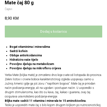
Mate čaj 80 g
Čajevi
8,90
KM
Dodaj u košaricu
Bogat vitaminima i mineralima
Sadrži kofein
Obiluje antioksidansima
Hidratizira vaše tijelo
Povoljno djeluju na metabolizam
Povoljno djeluju na mikrofloru crijeva
Yerba Mate (biljka mate) je zimzeleno drvo koje cvate od listopada do prosinca.
Zeleni listovi i crvene bobice karakterističnog izgleda uspijevaju samo u
Južnoj Americi gdje ga još zovu i “napitkom bogova”. Mate čaj je prirodan
način podizanja energije, ali na ugodan i postupan način. U usporedbi s
drugim stimulansima, kao što su kava, čaj, kakao i guarana, ovaj čaj
osigurava uravnoteženo podizanje energije.
Biljka mate sadrži 11 vitamina i minerala te 15 aminokiselina.
Teško je usporediti mate čaj s bilo kojom drugom biljkom po nutricionističkoj