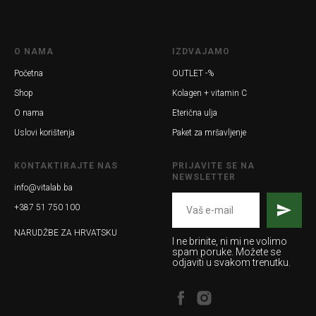
O NAMA
IZDVAJAMO
Početna
OUTLET -%
Shop
Kolagen + vitamin C
O nama
Eterična ulja
Uslovi korištenja
Paket za mršavljenje
KONTAKTIRAJTE NAS
PRIJAVITE SE NA
NEWSLETTER
info@vitalab.ba
+387 51 750 100
NARUDŽBE ZA HRVATSKU
I ne brinite, ni mi ne volimo
spam poruke. Možete se
odjaviti u svakom trenutku.