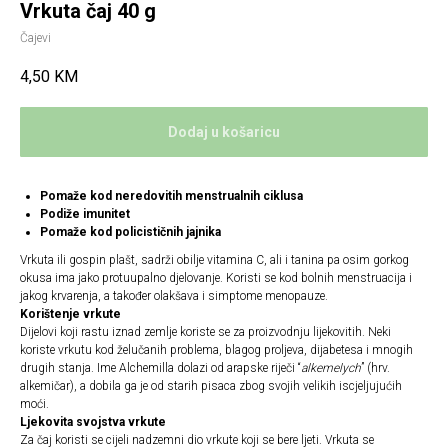
Vrkuta čaj 40 g
Čajevi
4,50
KM
Dodaj u košaricu
Pomaže kod neredovitih menstrualnih ciklusa
Podiže imunitet
Pomaže kod policističnih jajnika
Vrkuta ili gospin plašt, sadrži obilje vitamina C, ali i tanina pa osim gorkog
okusa ima jako protuupalno djelovanje. Koristi se kod bolnih menstruacija i
jakog krvarenja, a također olakšava i simptome menopauze.
Korištenje vrkute
Dijelovi koji rastu iznad zemlje koriste se za proizvodnju lijekovitih. Neki
koriste vrkutu kod želučanih problema, blagog proljeva, dijabetesa i mnogih
drugih stanja. Ime Alchemilla dolazi od arapske riječi “
alkemelych
” (hrv.
alkemičar), a dobila ga je od starih pisaca zbog svojih velikih iscjeljujućih
moći.
Ljekovita svojstva vrkute
Za čaj koristi se cijeli nadzemni dio vrkute koji se bere ljeti. Vrkuta se