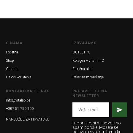
O NAMA
IZDVAJAMO
Početna
OUTLET -%
Shop
Kolagen + vitamin C
O nama
Eterična ulja
Uslovi korištenja
Paket za mršavljenje
KONTAKTIRAJTE NAS
PRIJAVITE SE NA
NEWSLETTER
info@vitalab.ba
+387 51 750 100
NARUDŽBE ZA HRVATSKU
I ne brinite, ni mi ne volimo
spam poruke. Možete se
odjaviti u svakom trenutku.