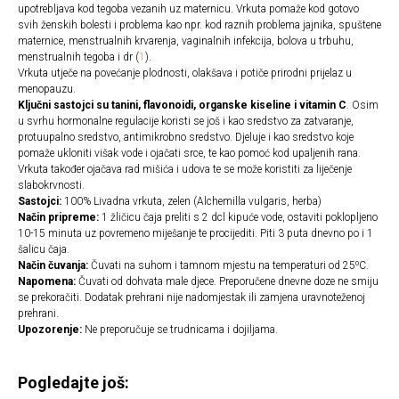
upotrebljava kod tegoba vezanih uz maternicu. Vrkuta pomaže kod gotovo
svih ženskih bolesti i problema kao npr. kod raznih problema jajnika, spuštene
maternice, menstrualnih krvarenja, vaginalnih infekcija, bolova u trbuhu,
menstrualnih tegoba i dr (
1
).
Vrkuta utječe na povećanje plodnosti, olakšava i potiče prirodni prijelaz u
menopauzu.
Ključni sastojci su tanini, flavonoidi, organske kiseline i vitamin C
. Osim
u svrhu hormonalne regulacije koristi se još i kao sredstvo za zatvaranje,
protuupalno sredstvo, antimikrobno sredstvo. Djeluje i kao sredstvo koje
pomaže ukloniti višak vode i ojačati srce, te kao pomoć kod upaljenih rana.
Vrkuta također ojačava rad mišića i udova te se može koristiti za liječenje
slabokrvnosti.
Sastojci:
100% Livadna vrkuta, zelen (Alchemilla vulgaris, herba)
Način pripreme:
1 žličicu čaja preliti s 2 dcl kipuće vode, ostaviti poklopljeno
10-15 minuta uz povremeno miješanje te procijediti. Piti 3 puta dnevno po i 1
šalicu čaja.
Način čuvanja:
Čuvati na suhom i tamnom mjestu na temperaturi od 25⁰C.
Napomena:
Čuvati od dohvata male djece. Preporučene dnevne doze ne smiju
se prekoračiti. Dodatak prehrani nije nadomjestak ili zamjena uravnoteženoj
prehrani.
Upozorenje:
Ne preporučuje se trudnicama i dojiljama.
Pogledajte još: