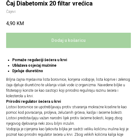
Čaj Diabetomix 20 filtar vrećica
Čajevi
4,90
KM
Dodaj u košaricu
Pomaže regulaciji šećera u krvi
Ublažava osjećaj mučnine
Djeluje diuretično
Biljna čajna mješavina lista borovnice, korijena vodopije, lista koprive i zelenog
čaja djeluje diuretično te uklanja višak vode iz organizma. Navedene biljke u
fitoterapiji koriste se kao sastojci koji prirodno reguliraju razinu šećera i
kolesterola u krvi.
Prirodni regulator šećera u krvi
Listovi borovnice se upotrebljavaju protiv stvaranja mokraćne kiseline te kao
pomoć kod povraćanja, proljeva, želučanih grčeva, kašlja i šećerne bolesti.
Listovi predstavljaju važan narodni lijek protiv šećerne bolesti, kojeg zbog
njegovog djelovanja neki zovu biljni inzulin.
Vodopija je cijenjena kao ljekovita biljka jer sadrži veliku količinu inulina koji je
poznat kao prirodni regulator šećera u krvi. Zbog velikih količina kalija koje