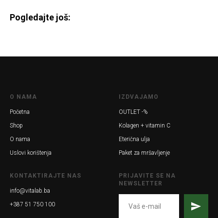
Pogledajte još:
O NAMA
IZDVAJAMO
Početna
OUTLET -%
Shop
Kolagen + vitamin C
O nama
Eterična ulja
Uslovi korištenja
Paket za mršavljenje
KONTAKTIRAJTE NAS
PRIJAVITE SE NA
NEWSLETTER
info@vitalab.ba
+387 51 750 100