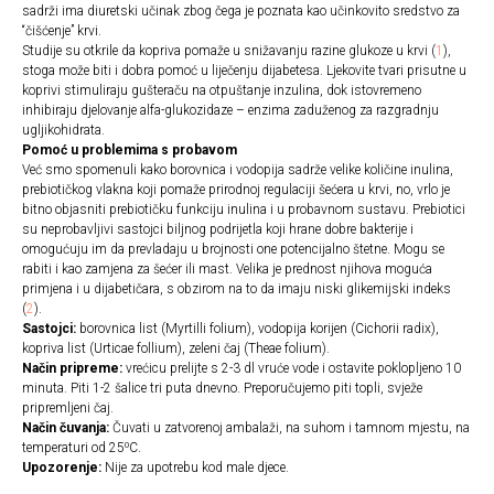
sadrži ima diuretski učinak zbog čega je poznata kao učinkovito sredstvo za
“čišćenje” krvi.
Studije su otkrile da kopriva pomaže u snižavanju razine glukoze u krvi (
1
),
stoga može biti i dobra pomoć u liječenju dijabetesa. Ljekovite tvari prisutne u
koprivi stimuliraju gušteraču na otpuštanje inzulina, dok istovremeno
inhibiraju djelovanje alfa-glukozidaze – enzima zaduženog za razgradnju
ugljikohidrata.
Pomoć u problemima s probavom
Već smo spomenuli kako borovnica i vodopija sadrže velike količine inulina,
prebiotičkog vlakna koji pomaže prirodnoj regulaciji šećera u krvi, no, vrlo je
bitno objasniti prebiotičku funkciju inulina i u probavnom sustavu. Prebiotici
su neprobavljivi sastojci biljnog podrijetla koji hrane dobre bakterije i
omogućuju im da prevladaju u brojnosti one potencijalno štetne. Mogu se
rabiti i kao zamjena za šećer ili mast. Velika je prednost njihova moguća
primjena i u dijabetičara, s obzirom na to da imaju niski glikemijski indeks
(
2
).
Sastojci:
borovnica list (Myrtilli folium), vodopija korijen (Cichorii radix),
kopriva list (Urticae follium), zeleni čaj (Theae folium).
Način pripreme:
vrećicu prelijte s 2-3 dl vruće vode i ostavite poklopljeno 10
minuta. Piti 1-2 šalice tri puta dnevno. Preporučujemo piti topli, svježe
pripremljeni čaj.
Način čuvanja:
Čuvati u zatvorenoj ambalaži, na suhom i tamnom mjestu, na
temperaturi od 25⁰C.
Upozorenje:
Nije za upotrebu kod male djece.