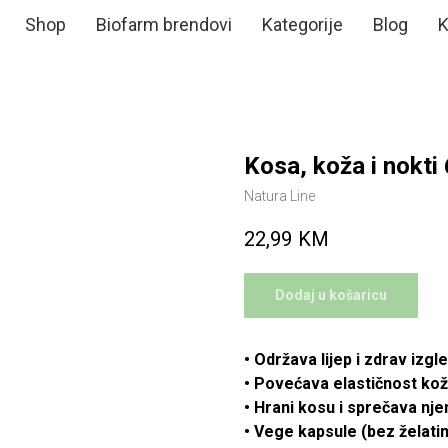
Shop
Biofarm brendovi
Kategorije
Blog
K
Kosa, koža i nokti
Natura Line
22,99
KM
Dodaj u košaricu
• Održava lijep i zdrav izgl
• Povećava elastičnost kože 
• Hrani kosu i sprečava nj
• Vege kapsule (bez želati