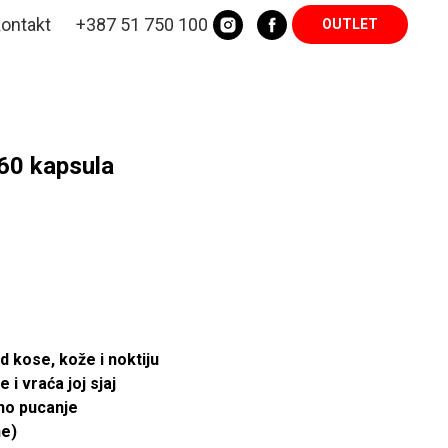
ontakt
+387 51 750 100
OUTLET
 60 kapsula
ed kose, kože i noktiju
i vraća joj sjaj
eno pucanje
ne)