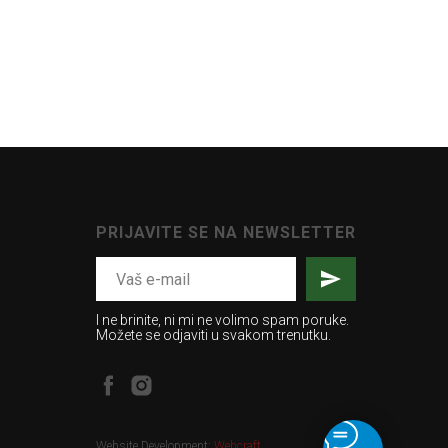
PRIJAVITE SE NA NEWSLETTER
I ne brinite, ni mi ne volimo spam poruke.
Možete se odjaviti u svakom trenutku.
Website Development:
Webcraft