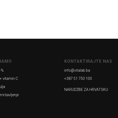
AJAMO
KONTAKTIRAJTE NAS
-%
info@vitalab.ba
+ vitamin C
+387 51 750 100
ulja
NARUDŽBE ZA HRVATSKU
 mršavljenje