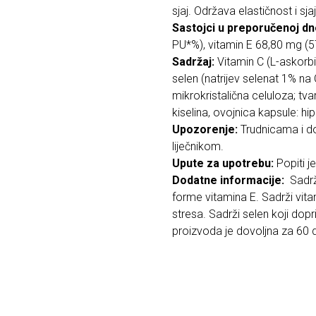
sjaj. Održava elastičnost i s
Sastojci u preporučenoj dn
PU*%), vitamin E 68,80 mg (
Sadržaj:
Vitamin C (L-askorbi
selen (natrijev selenat 1% n
mikrokristalična celuloza; tv
kiselina, ovojnica kapsule: h
Upozorenje:
Trudnicama i d
liječnikom.
Upute za upotrebu:
Popiti 
Dodatne informacije:
Sadrž
forme vitamina E. Sadrži vita
stresa. Sadrži selen koji dopr
proizvoda je dovoljna za 60 