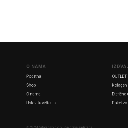
O NAMA
IZDV
Početna
OUTLET 
Shop
Kolagen 
O nama
Eterična 
Uslovi korištenja
Paket za
© 2024 Vitalab-ko d.o.o. Sve prava zadržana.