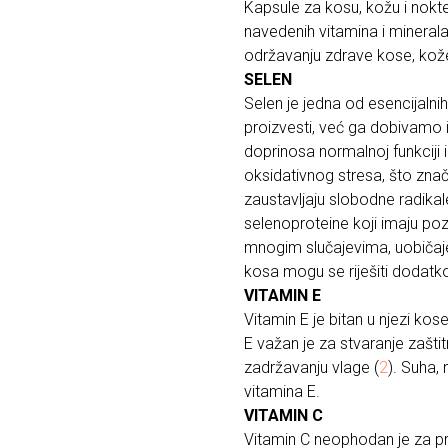
Kapsule za kosu, kožu i nokte
navedenih vitamina i minerala 
održavanju zdrave kose, kože 
SELEN
Selen je jedna od esencijalnih
proizvesti, već ga dobivamo i
doprinosa normalnoj funkciji 
oksidativnog stresa, što znač
zaustavljaju slobodne radika
selenoproteine koji imaju poz
mnogim slučajevima, uobičajen
kosa mogu se riješiti dodatk
VITAMIN E
Vitamin E je bitan u njezi ko
E važan je za stvaranje zašti
zadržavanju vlage (
2
). Suha,
vitamina E.
VITAMIN C
Vitamin C neophodan je za pr