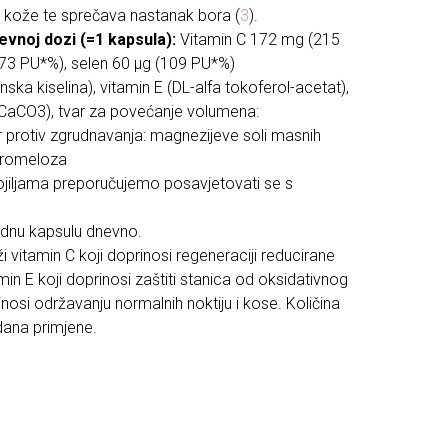
jaj kože te sprečava nastanak bora (
3
).
evnoj dozi (=1 kapsula):
Vitamin C 172 mg (215
573 PU*%), selen 60 µg (109 PU*%)
nska kiselina), vitamin E (DL-alfa tokoferol-acetat),
a CaCO3), tvar za povećanje volumena:
ar protiv zgrudnavanja: magnezijeve soli masnih
ipromeloza
ojiljama preporučujemo posavjetovati se s
jednu kapsulu dnevno.
i vitamin C koji doprinosi regeneraciji reducirane
min E koji doprinosi zaštiti stanica od oksidativnog
inosi održavanju normalnih noktiju i kose. Količina
dana primjene.