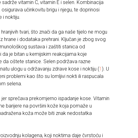
 sadrže vitamin C, vitamin E i selen. Kombinacija
osigurava učinkovitu brigu i njegu, te doprinosi
i noktiju.
 hranjivih tvari, što znači da ga naše tijelo ne mogu
z hrane i dodataka prehrani. Ključan je zbog svog
imunološkog sustava i zaštiti stanica od
i da je bitan u kemijskim reakcijama koje
le da oštete stanice. Selen podržava razne
natu ulogu u održavanju zdrave kose i noktiju (
1
). U
i problemi kao što su lomljivi nokti ili raspucala
om selena.
se jer sprečava prekomjerno ispadanje kose. Vitamin
tne barijere na površini kože koja pomaže u
 nadražena koža može biti znak nedostatka
oizvodnju kolagena, koji noktima daje čvrstoću i