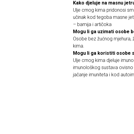
Kako djeluje na masnu jetr
Ulje crnog kima pridonosi smanj
učinak kod tegoba masne jetr
– bamija i artičoka
Mogu li ga uzimati osobe b
Osobe bez žućnog mjehura, žuć
kima.
Mogu li ga koristiti osobe
Ulje crnog kima djeluje imun
imunološkog sustava ovisno 
jačanje imuniteta i kod autoim