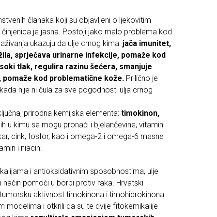
stvenih članaka koji su objavljeni o ljekovitim
 činjenica je jasna. Postoji jako malo problema kod
raživanja ukazuju da ulje crnog kima:
jača imunitet,
 žila, sprječava urinarne infekcije, pomaže kod
isoki tlak, regulira razinu šećera, smanjuje
a, pomaže kod problematične kože.
Prilično je
ikada nije ni čula za sve pogodnosti ulja crnog
 ključna, prirodna kemijska elementa:
timokinon,
jih u kimu se mogu pronaći i bjelančevine, vitamini
bakar, cink, fosfor, kao i omega-2 i omega-6 masne
amin i niacin.
kalijama i antioksidativnim sposobnostima, ulje
način pomoći u borbi protiv raka. Hrvatski
tu-tumorsku aktivnost timokinona i timohidrokinona
 modelima i otkrili da su te dvije fitokemikalije