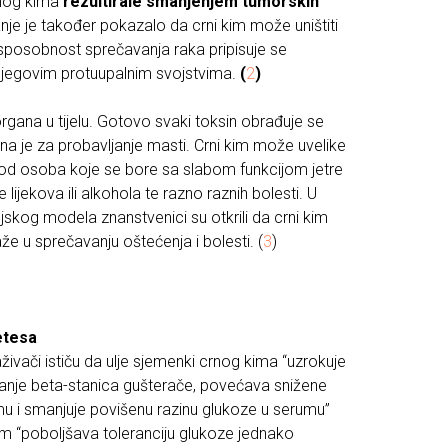
rnog kima
rezultirale smanjenjem tumorskih
nje je također pokazalo da crni kim može uništiti
sposobnost sprečavanja raka pripisuje se
njegovim protuupalnim svojstvima.
(
2
)
organa u tijelu. Gotovo svaki toksin obrađuje se
ena je za probavljanje masti. Crni kim može uvelike
kod osoba koje se bore sa slabom funkcijom jetre
jekova ili alkohola te razno raznih bolesti. U
jskog modela znanstvenici su otkrili da crni kim
že u sprečavanju oštećenja i bolesti. (
3
)
etesa
živači ističu da ulje sjemenki crnog kima “uzrokuje
anje beta-stanica gušterače, povećava snižene
mu i smanjuje povišenu razinu glukoze u serumu”
 kim “poboljšava toleranciju glukoze jednako