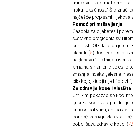
učinkovito kao metformin; ali
nisku toksičnost.” Što znači 
najčešće propisanih lijekova z
Pomoć pri mršavljenju
Časopis za dijabetes i porem
sustavno pregledala svu litera
pretilosti. Otkrila je da je cr
planeti. (
5
) Još jedan sustavn
naglašava 11 kliničkih ispitiv
kima na smanjenje tjelesne t
smanjila indeks tjelesne mas
bilo kojoj studiji nije bilo oz
Za zdravlje kose i vlasišta
Crni kim pokazao se kao imp
gubitka kose zbog androgene 
antioksidativnim, antibakteri
pomoći zdravlju vlasišta opće
poboljšava zdravlje kose. (
7
,