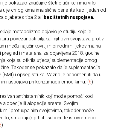
 nije pokazao značajne štetne učinke i ima vrlo
da ulje crnog kima ima slične benefite kao i jedan od
a dijabetes tipa 2 ali
bez štetnih nuspojava.
ećaje metabolizma objavio je studiju koja je
turu povezanosti biljaka i njihovih svojstava protiv
ni kim među najučinkovitijim prirodnim lijekovima na
i pregled i meta-analiza objavljena 2018. godine
anja koja su otkrila utjecaj suplementacije crnog
ežine. Također se pokazalo da je suplementacija
e (BMI) i opseg struka. Važno je napomenuti da u
biljnih nuspojava pri konzumaciji crnog kima. (
6
)
resivan antihistaminik koji može pomoći kod
alopecije ili alopecije areate. Svojim
jskim i protuupalnim svojstvima, također može
nito, smanjujući prhut i suhoću te istovremeno
8
)