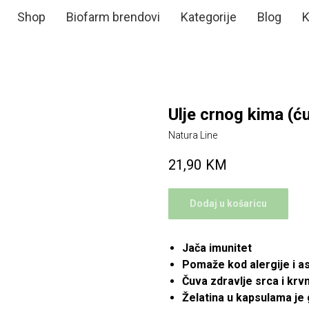
Shop
Biofarm brendovi
Kategorije
Blog
K
Ulje crnog kima (ć
Natura Line
21,90
KM
Dodaj u košaricu
Jača imunitet
Pomaže kod alergije i a
Čuva zdravlje srca i krvn
Želatina u kapsulama je