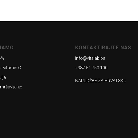
AJAMO
KONTAKTIRAJTE NAS
-%
info@vitalab.ba
+ vitamin C
+387 51 750 100
ulja
NARUDŽBE ZA HRVATSKU
 mršavljenje