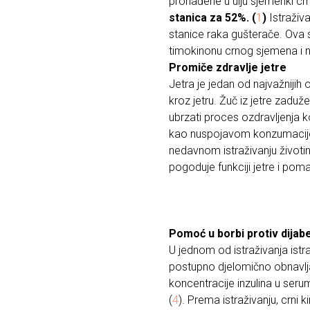
pronađene u ulju sjemenki c
stanica za 52%. (
1
)
Istraživa
stanice raka gušterače. Ova 
timokinonu crnog sjemena i 
Promiče zdravlje jetre
Jetra je jedan od najvažnijih 
kroz jetru. Žuč iz jetre zaduž
ubrzati proces ozdravljenja 
kao nuspojavom konzumacije li
nedavnom istraživanju životin
pogoduje funkciji jetre i poma
Pomoć u borbi protiv dijab
U jednom od istraživanja istra
postupno djelomično obnavlj
koncentracije inzulina u seru
(
4
). Prema istraživanju, crni