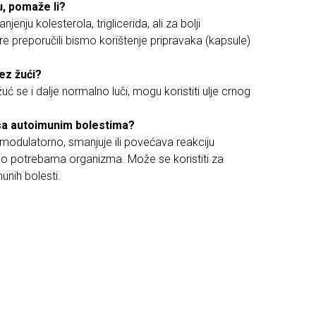
u, pomaže li?
enju kolesterola, triglicerida, ali za bolji
e preporučili bismo korištenje pripravaka (kapsule)
ez žući?
 se i dalje normalno luči, mogu koristiti ulje crnog
 sa autoimunim bolestima?
omodulatorno, smanjuje ili povećava reakciju
o potrebama organizma. Može se koristiti za
unih bolesti.