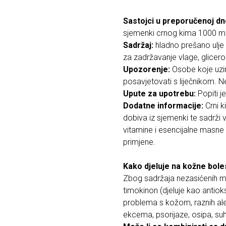
Sastojci u preporučenoj dn
sjemenki crnog kima 1000 m
Sadržaj:
hladno prešano ulje s
za zadržavanje vlage, glicero
Upozorenje:
Osobe koje uzim
posavjetovati s liječnikom. N
Upute za upotrebu:
Popiti j
Dodatne informacije:
Crni k
dobiva iz sjemenki te sadrži vel
vitamine i esencijalne masne 
primjene.
Kako djeluje na kožne bole
Zbog sadržaja nezasićenih mas
timokinon (djeluje kao antio
problema s kožom, raznih aler
ekcema, psorijaze, osipa, su