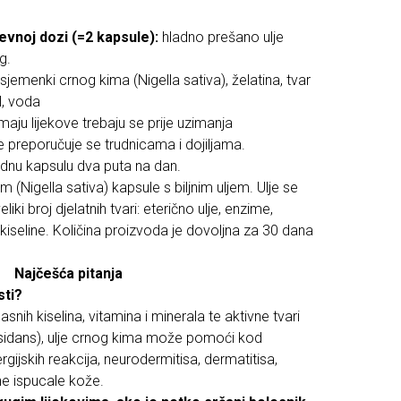
evnoj dozi (=2 kapsule):
hladno prešano ulje
g.
jemenki crnog kima (Nigella sativa), želatina, tvar
l, voda
aju lijekove trebaju se prije uzimanja
e preporučuje se trudnicama i dojiljama.
ednu kapsulu dva puta na dan.
im (Nigella sativa) kapsule s biljnim uljem. Ulje se
iki broj djelatnih tvari: eterično ulje, enzime,
kiseline. Količina proizvoda je dovoljna za 30 dana
Najčešća pitanja
sti?
nih kiselina, vitamina i minerala te aktivne tvari
ksidans), ulje crnog kima može pomoći kod
gijskih reakcija, neurodermitisa, dermatitisa,
he ispucale kože.