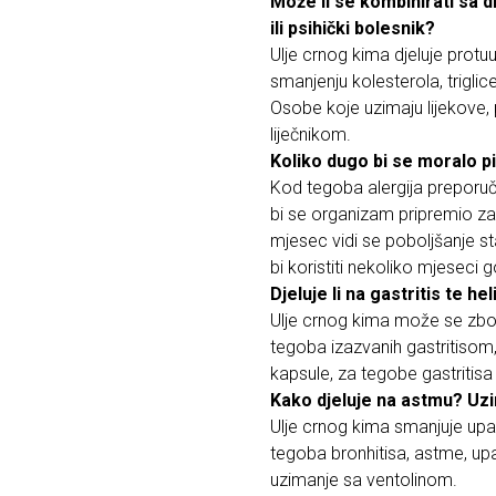
Može li se kombinirati sa d
ili psihički bolesnik?
Ulje crnog kima djeluje protuu
smanjenju kolesterola, triglic
Osobe koje uzimaju lijekove, 
liječnikom.
Koliko dugo bi se moralo p
Kod tegoba alergija preporuč
bi se organizam pripremio z
mjesec vidi se poboljšanje s
bi koristiti nekoliko mjeseci g
Djeluje li na gastritis te he
Ulje crnog kima može se zbog
tegoba izazvanih gastritisom,
kapsule, za tegobe gastritisa 
Kako djeluje na astmu? Uz
Ulje crnog kima smanjuje up
tegoba bronhitisa, astme, upa
uzimanje sa ventolinom.