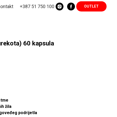
ontakt
+387 51 750 100
OUTLET
urekota) 60 kapsula
stme
ih žila
 goveđeg podrijetla