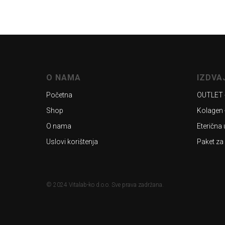
O NAMA
IZDV
Početna
OUTLET 
Shop
Kolagen 
O nama
Eterična 
Uslovi korištenja
Paket za
© 2024 Vitalab-ko d.o.o. Sve prava zadržana.