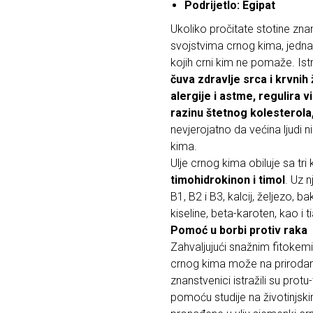
Podrijetlo: Egipat
Ukoliko pročitate stotine znan
svojstvima crnog kima, jedna
kojih crni kim ne pomaže. Ist
čuva zdravlje srca i krvnih
alergije i astme, regulira v
razinu štetnog kolesterol
nevjerojatno da većina ljudi n
kima.
Ulje crnog kima obiluje sa tri
timohidrokinon i timol
. Uz n
B1, B2 i B3, kalcij, željezo, 
kiseline, beta-karoten, kao i ti
Pomoć u borbi protiv raka
Zahvaljujući snažnim fitokemi
crnog kima može na prirodan 
znanstvenici istražili su pro
pomoću studije na životinjskim