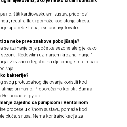
rugim lijekovima, ako je netko srčani bolesnik
palno, štiti kardiovaskularni sustav, pridonosi
erida , regulira tlak i pomaže kod stanja stresa.
prije upotrebe trebaju se posavjetovati s
iti za neke prve znakove poboljšanja?
a se uzimanje prije početka sezone alergije kako
a sezonu. Redovitim uzimanjem kroz najmanje 1
tanja. Zavisno o tegobama ulje crnog kima trebalo
odišnje.
liko bakterije?
 svog protuupalnog djelovanja koristiti kod
 ali nije primarno. Preporučamo koristiti Bamija
i Helicobacter pylori.
imanje zajedno sa pumpicom i Ventolinom
alne procese u dišnom sustavu, pomaže kod
le pluća, sinusa. Nema kontraindikacija za