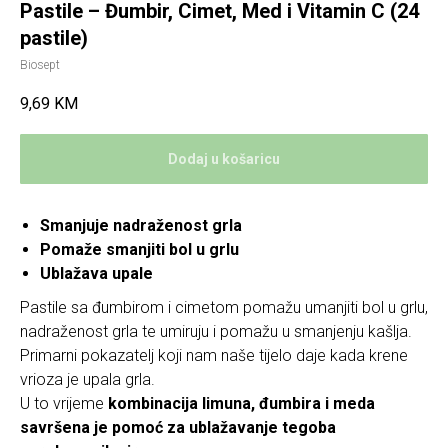
Pastile – Đumbir, Cimet, Med i Vitamin C (24
pastile)
Biosept
9,69
KM
Dodaj u košaricu
Smanjuje nadraženost grla
Pomaže smanjiti bol u grlu
Ublažava upale
Pastile sa đumbirom i cimetom pomažu umanjiti bol u grlu,
nadraženost grla te umiruju i pomažu u smanjenju kašlja.
Primarni pokazatelj koji nam naše tijelo daje kada krene
vrioza je upala grla.
U to vrijeme
kombinacija limuna, đumbira i meda
savršena je pomoć za ublažavanje tegoba