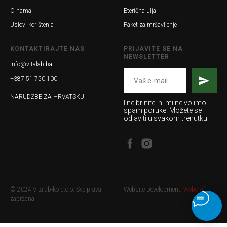
O nama
Eterična ulja
Uslovi korištenja
Paket za mršavljenje
KONTAKTIRAJTE NAS
PRIJAVITE SE NA
NEWSLETTER
info@vitalab.ba
+387 51 750 100
NARUDŽBE ZA HRVATSKU
I ne brinite, ni mi ne volimo
spam poruke. Možete se
odjaviti u svakom trenutku.
© 2024 Vitalab-ko d.o.o. Sve prava
Website Development:
Webcraft
zadržana.