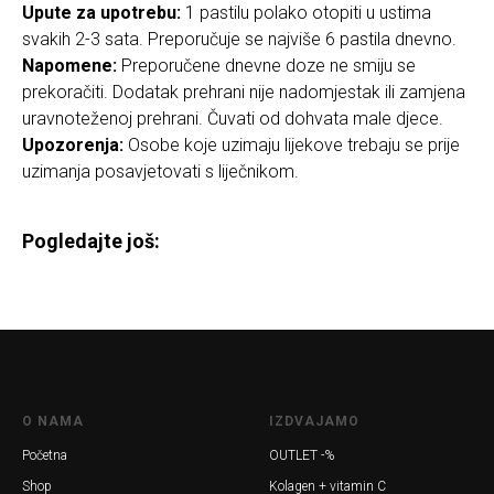
Upute za upotrebu:
1 pastilu polako otopiti u ustima
svakih 2-3 sata. Preporučuje se najviše 6 pastila dnevno.
Napomene:
Preporučene dnevne doze ne smiju se
prekoračiti. Dodatak prehrani nije nadomjestak ili zamjena
uravnoteženoj prehrani. Čuvati od dohvata male djece.
Upozorenja:
Osobe koje uzimaju lijekove trebaju se prije
uzimanja posavjetovati s liječnikom.
Pogledajte još:
O NAMA
IZDVAJAMO
Početna
OUTLET -%
Shop
Kolagen + vitamin C