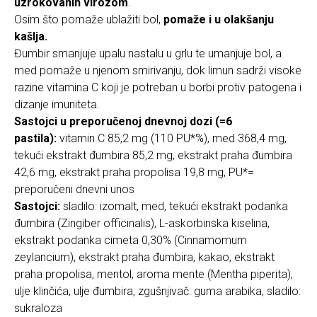
uzrokovanih virozom
.
Osim što pomaže ublažiti bol,
pomaže i u olakšanju
kašlja.
Đumbir smanjuje upalu nastalu u grlu te umanjuje bol, a
med pomaže u njenom smirivanju, dok limun sadrži visoke
razine vitamina C koji je potreban u borbi protiv patogena i
dizanje imuniteta.
Sastojci u preporučenoj dnevnoj dozi (=6
pastila):
vitamin C 85,2 mg (110 PU*%), med 368,4 mg,
tekući ekstrakt đumbira 85,2 mg, ekstrakt praha đumbira
42,6 mg, ekstrakt praha propolisa 19,8 mg, PU*=
preporučeni dnevni unos
Sastojci:
sladilo: izomalt, med, tekući ekstrakt podanka
đumbira (Zingiber officinalis), L-askorbinska kiselina,
ekstrakt podanka cimeta 0,30% (Cinnamomum
zeylancium), ekstrakt praha đumbira, kakao, ekstrakt
praha propolisa, mentol, aroma mente (Mentha piperita),
ulje klinčića, ulje đumbira, zgušnjivač: guma arabika, sladilo:
sukraloza