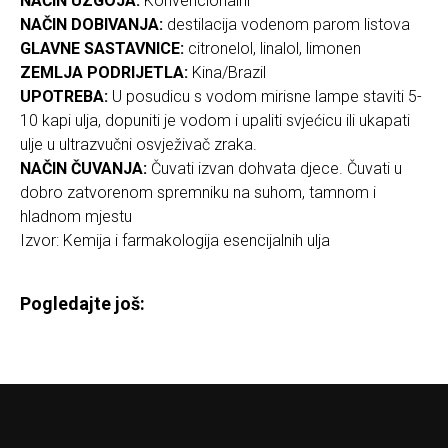
NAČIN UZGOJA:
Konvencionalni
NAČIN DOBIVANJA:
destilacija vodenom parom listova
GLAVNE SASTAVNICE:
citronelol, linalol, limonen
ZEMLJA PODRIJETLA:
Kina/Brazil
UPOTREBA:
U posudicu s vodom mirisne lampe staviti 5-
10 kapi ulja, dopuniti je vodom i upaliti svjećicu ili ukapati
ulje u ultrazvučni osvježivač zraka.
NAČIN ČUVANJA:
Čuvati izvan dohvata djece. Čuvati u
dobro zatvorenom spremniku na suhom, tamnom i
hladnom mjestu
Izvor: Kemija i farmakologija esencijalnih ulja
Pogledajte još: