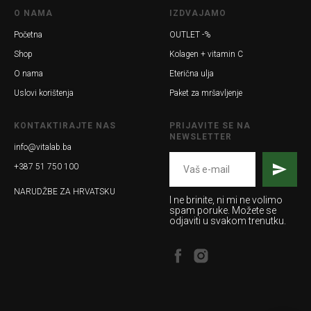
O NAMA
IZDVAJAMO
Početna
OUTLET -%
Shop
Kolagen + vitamin C
O nama
Eterična ulja
Uslovi korištenja
Paket za mršavljenje
KONTAKTIRAJTE NAS
PRIJAVITE SE NA
NEWSLETTER
info@vitalab.ba
+387 51 750 100
NARUDŽBE ZA HRVATSKU
I ne brinite, ni mi ne volimo
spam poruke. Možete se
odjaviti u svakom trenutku.