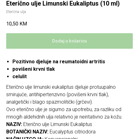
Eterično ulje Limunski Eukaliptus (10 ml)
Eterična ulja
10,50
KM
Dodaj u košaricu
Pozitivno djeluje na reumatoidni artritis
povišeni krvni tlak
celulit
Eterično ulje limunski eukaliptus djeluje protuupalno
smirujuće, antihipertenzivno (povišeni krvni tlak),
analgetički i blago spazmolitički (grčevi).
Ovo eterično ulje je sigurno za upotrebu, za razliku od
mnogih aldehidnih ulja relativno je neiritativno za kožu.
NAZIV:
Eterično ulje Limunski Eukaliptus
BOTANIČKI NAZIV:
Eucalyptus citriodora