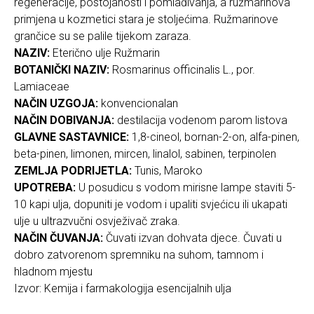
regeneracije, postojanosti i pomlađivanja, a ružmarinova
primjena u kozmetici stara je stoljećima. Ružmarinove
grančice su se palile tijekom zaraza.
NAZIV:
Eterično ulje Ružmarin
BOTANIČKI NAZIV:
Rosmarinus officinalis L., por.
Lamiaceae
NAČIN UZGOJA:
konvencionalan
NAČIN DOBIVANJA:
destilacija vodenom parom listova
GLAVNE SASTAVNICE:
1,8-cineol, bornan-2-on, alfa-pinen,
beta-pinen, limonen, mircen, linalol, sabinen, terpinolen
ZEMLJA PODRIJETLA:
Tunis, Maroko
UPOTREBA:
U posudicu s vodom mirisne lampe staviti 5-
10 kapi ulja, dopuniti je vodom i upaliti svjećicu ili ukapati
ulje u ultrazvučni osvježivač zraka.
NAČIN ČUVANJA:
Čuvati izvan dohvata djece. Čuvati u
dobro zatvorenom spremniku na suhom, tamnom i
hladnom mjestu
Izvor: Kemija i farmakologija esencijalnih ulja