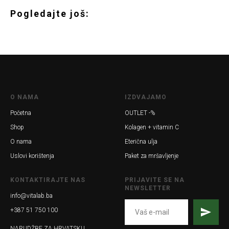
Pogledajte još:
O NAMA
IZDVAJAMO
Početna
OUTLET -%
Shop
Kolagen + vitamin C
O nama
Eterična ulja
Uslovi korištenja
Paket za mršavljenje
KONTAKTIRAJTE NAS
PRIJAVITE SE NA
NEWSLETTER
info@vitalab.ba
+387 51 750 100
NARUDŽBE ZA HRVATSKU