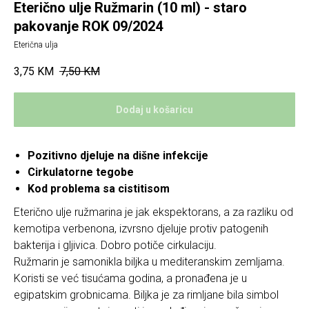
Eterično ulje Ružmarin (10 ml) - staro
pakovanje ROK 09/2024
Eterična ulja
3,75
KM
7,50
KM
Dodaj u košaricu
Pozitivno djeluje na dišne infekcije
Cirkulatorne tegobe
Kod problema sa cistitisom
Eterično ulje ružmarina je jak ekspektorans, a za razliku od
kemotipa verbenona, izvrsno djeluje protiv patogenih
bakterija i gljivica. Dobro potiče cirkulaciju.
Ružmarin je samonikla biljka u mediteranskim zemljama.
Koristi se već tisućama godina, a pronađena je u
egipatskim grobnicama. Biljka je za rimljane bila simbol