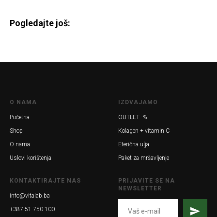
Pogledajte još:
O NAMA
IZDVAJAMO
Početna
OUTLET -%
Shop
Kolagen + vitamin C
O nama
Eterična ulja
Uslovi korištenja
Paket za mršavljenje
KONTAKTIRAJTE NAS
PRIJAVITE SE NA
NEWSLETTER
info@vitalab.ba
+387 51 750 100