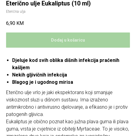
Eterično ulje Eukaliptus (10 ml)
Eterična ulja
6,90
KM
Dodaj u košaricu
Djeluje kod svih oblika dišnih infekcija praćenih
kašljem
Nekih gljivičnih infekcija
Blagog je i ugodnog mirisa
Eterično ulje vrlo je jaki ekspektorans koji smanjuje
viskoznost sluzi u dišnom sustavu. Ima izraženo
antimikrobno i antivirusno djelovanje, a efikasno je i protiv
patogenih gljivica.
Eukaliptus je obično poznat kao južna plava guma ili plava
guma, vrsta je cvjetnice iz obitelji Myrtaceae. To je visoko,