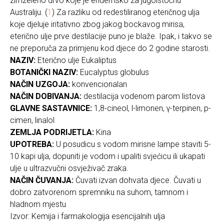
zimzeleno drvo koje je endemsko za jugoistočnu
Australiju. (
1
) Za razliku od redestiliranog eteričnog ulja
koje djeluje iritativno zbog jakog bockavog mirisa,
eterično ulje prve destilacije puno je blaže. Ipak, i takvo se
ne preporuča za primjenu kod djece do 2 godine starosti.
NAZIV:
Eterično ulje Eukaliptus
BOTANIČKI NAZIV:
Eucalyptus globulus
NAČIN UZGOJA:
konvencionalan
NAČIN DOBIVANJA:
destilacija vodenom parom listova
GLAVNE SASTAVNICE:
1,8-cineol, l-limonen, γ-terpinen, p-
cimen, linalol
ZEMLJA PODRIJETLA:
Kina
UPOTREBA:
U posudicu s vodom mirisne lampe staviti 5-
10 kapi ulja, dopuniti je vodom i upaliti svjećicu ili ukapati
ulje u ultrazvučni osvježivač zraka.
NAČIN ČUVANJA:
Čuvati izvan dohvata djece. Čuvati u
dobro zatvorenom spremniku na suhom, tamnom i
hladnom mjestu
Izvor: Kemija i farmakologija esencijalnih ulja