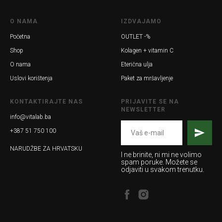
O NAMA
IZDVAJAMO
Početna
OUTLET -%
Shop
Kolagen + vitamin C
O nama
Eterična ulja
Uslovi korištenja
Paket za mršavljenje
KONTAKTIRAJTE NAS
PRIJAVITE SE NA
NEWSLETTER
info@vitalab.ba
+387 51 750 100
NARUDŽBE ZA HRVATSKU
I ne brinite, ni mi ne volimo
spam poruke. Možete se
odjaviti u svakom trenutku.