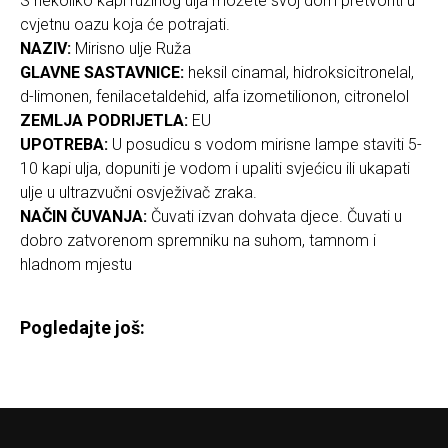
S nekoliko kapi ružinog ulja možete svoj dom pretvoriti u
cvjetnu oazu koja će potrajati.
NAZIV:
Mirisno ulje Ruža
GLAVNE SASTAVNICE:
heksil cinamal, hidroksicitronelal,
d-limonen, fenilacetaldehid, alfa izometilionon, citronelol
ZEMLJA PODRIJETLA:
EU
UPOTREBA:
U posudicu s vodom mirisne lampe staviti 5-
10 kapi ulja, dopuniti je vodom i upaliti svjećicu ili ukapati
ulje u ultrazvučni osvježivač zraka.
NAČIN ČUVANJA:
Čuvati izvan dohvata djece. Čuvati u
dobro zatvorenom spremniku na suhom, tamnom i
hladnom mjestu
Pogledajte još: