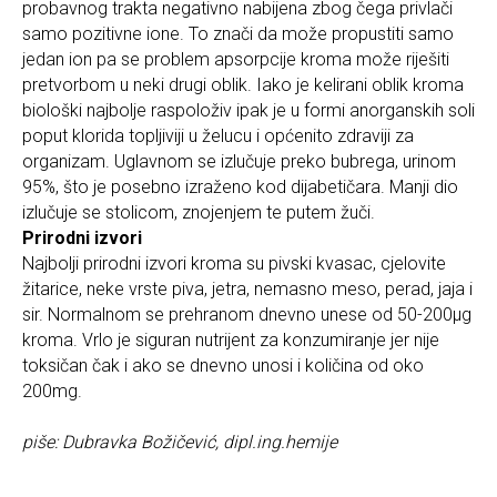
probavnog trakta negativno nabijena zbog čega privlači
samo pozitivne ione. To znači da može propustiti samo
jedan ion pa se problem apsorpcije kroma može riješiti
pretvorbom u neki drugi oblik. Iako je kelirani oblik kroma
biološki najbolje raspoloživ ipak je u formi anorganskih soli
poput klorida topljiviji u želucu i općenito zdraviji za
organizam. Uglavnom se izlučuje preko bubrega, urinom
95%, što je posebno izraženo kod dijabetičara. Manji dio
izlučuje se stolicom, znojenjem te putem žuči.
Prirodni izvori
Najbolji prirodni izvori kroma su pivski kvasac, cjelovite
žitarice, neke vrste piva, jetra, nemasno meso, perad, jaja i
sir. Normalnom se prehranom dnevno unese od 50-200μg
kroma. Vrlo je siguran nutrijent za konzumiranje jer nije
toksičan čak i ako se dnevno unosi i količina od oko
200mg.
piše: Dubravka Božičević, dipl.ing.hemije