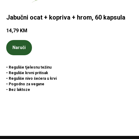
Jabučni ocat + kopriva + hrom, 60 kapsula
14,79
KM
Naruči
• Reguliše tjelesnu težinu
• Reguliše krvni pritisak
• Reguliše nivo šećera u krvi
• Pogodno za vegane
• Bez laktoze