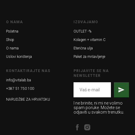
O NAMA
IZDVAJAMO
Početna
OUTLET -%
Shop
Kolagen + vitamin C
O nama
Eterična ulja
Uslovi korištenja
Paket za mršavljenje
KONTAKTIRAJTE NAS
PRIJAVITE SE NA
NEWSLETTER
info@vitalab.ba
+387 51 750 100
NARUDŽBE ZA HRVATSKU
I ne brinite, ni mi ne volimo
spam poruke. Možete se
odjaviti u svakom trenutku.