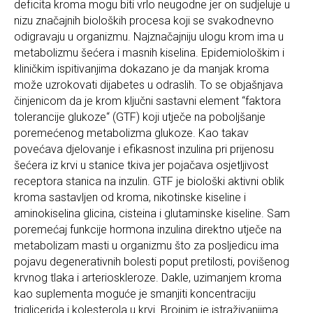
deficita kroma mogu biti vrlo neugodne jer on sudjeluje u
nizu značajnih bioloških procesa koji se svakodnevno
odigravaju u organizmu. Najznačajniju ulogu krom ima u
metabolizmu šećera i masnih kiselina. Epidemiološkim i
kliničkim ispitivanjima dokazano je da manjak kroma
može uzrokovati dijabetes u odraslih. To se objašnjava
činjenicom da je krom ključni sastavni element “faktora
tolerancije glukoze“ (GTF) koji utječe na poboljšanje
poremećenog metabolizma glukoze. Kao takav
povećava djelovanje i efikasnost inzulina pri prijenosu
šećera iz krvi u stanice tkiva jer pojačava osjetljivost
receptora stanica na inzulin. GTF je biološki aktivni oblik
kroma sastavljen od kroma, nikotinske kiseline i
aminokiselina glicina, cisteina i glutaminske kiseline. Sam
poremećaj funkcije hormona inzulina direktno utječe na
metabolizam masti u organizmu što za posljedicu ima
pojavu degenerativnih bolesti poput pretilosti, povišenog
krvnog tlaka i arterioskleroze. Dakle, uzimanjem kroma
kao suplementa moguće je smanjiti koncentraciju
triglicerida i kolesterola u krvi. Brojnim je istraživanjima