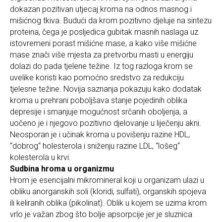
dokazan pozitivan utjecaj kroma na odnos masnog i
mišićnog tkiva. Budući da krom pozitivno djeluje na sintezu
proteina, čega je posljedica gubitak masnih naslaga uz
istovremeni porast mišićne mase, a kako više mišićne
mase znači više mjesta za pretvorbu masti u energiju
dolazi do pada tjelene težine. Iz tog razloga krom se
uvelike koristi kao pomoćno sredstvo za redukciju
tjelesne težine. Novija saznanja pokazuju kako dodatak
kroma u prehrani poboljšava stanje pojedinih oblika
depresije i smanjuje mogućnost srčanih oboljenja, a
uočeno je i njegovo pozitivno djelovanje u liječenju akni.
Neosporan je i učinak kroma u povišenju razine HDL,
“dobrog“ holesterola i sniženju razine LDL, “lošeg“
kolesterola u krvi.
Sudbina hroma u organizmu
Hrom je esencijalni mikromineral koji u organizam ulazi u
obliku anorganskih soli (kloridi, sulfati), organskih spojeva
ili keliranih oblika (pikolinat). Oblik u kojem se uzima krom
vrlo je važan zbog što bolje apsorpcije jer je sluznica