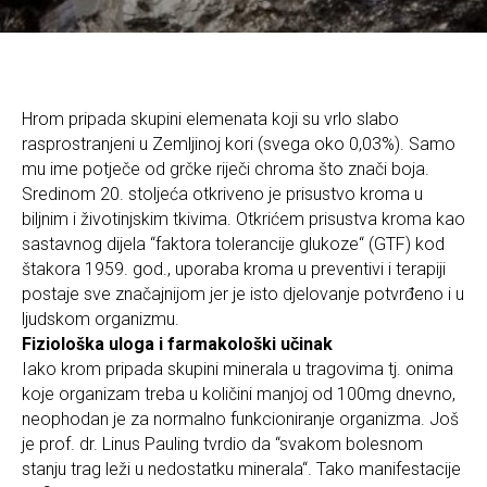
Hrom pripada skupini elemenata koji su vrlo slabo
rasprostranjeni u Zemljinoj kori (svega oko 0,03%). Samo
mu ime potječe od grčke riječi chroma što znači boja.
Sredinom 20. stoljeća otkriveno je prisustvo kroma u
biljnim i životinjskim tkivima. Otkrićem prisustva kroma kao
sastavnog dijela “faktora tolerancije glukoze“ (GTF) kod
štakora 1959. god., uporaba kroma u preventivi i terapiji
postaje sve značajnijom jer je isto djelovanje potvrđeno i u
ljudskom organizmu.
Fiziološka uloga i farmakološki učinak
Iako krom pripada skupini minerala u tragovima tj. onima
koje organizam treba u količini manjoj od 100mg dnevno,
neophodan je za normalno funkcioniranje organizma. Još
je prof. dr. Linus Pauling tvrdio da “svakom bolesnom
stanju trag leži u nedostatku minerala“. Tako manifestacije