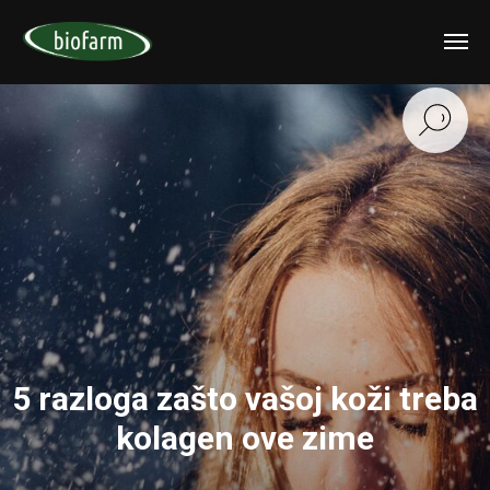
5 razloga zašto vašoj koži treba
kolagen ove zime