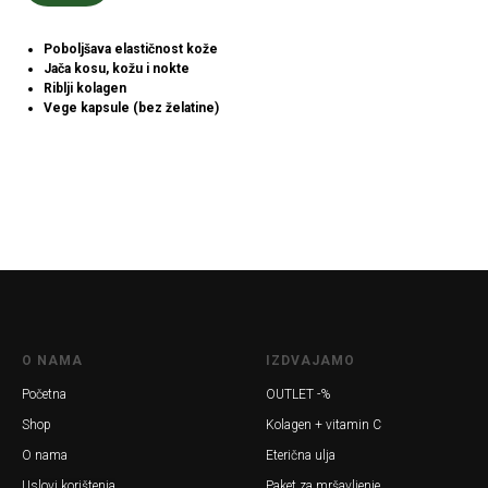
Poboljšava elastičnost kože
Jača kosu, kožu i nokte
Riblji kolagen
Vege kapsule (bez želatine)
O NAMA
IZDVAJAMO
Početna
OUTLET -%
Shop
Kolagen + vitamin C
O nama
Eterična ulja
Uslovi korištenja
Paket za mršavljenje