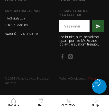
KONTAKTIRAJTE NAS
PRIJAVITE SE NA
NEWSLETTER
info@vitalab.ba
+387 51 750 100
NARUDŽBE ZA HRVATSKU
I ne brinite, ni mi ne volimo
spam poruke. Možete se
odjaviti u svakom trenutku.
© 2024 Vitalab-ko d.o.o. Sve prava
Website Development:
Webcraft
zadržana.
Početna
Shop
OUTLET -%
Akcija