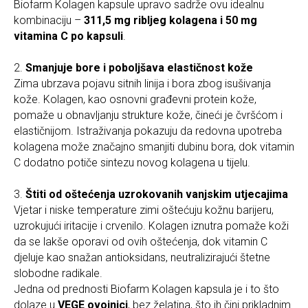
Biofarm Kolagen kapsule upravo sadrže ovu idealnu
kombinaciju –
311,5 mg ribljeg kolagena i 50 mg
vitamina C po kapsuli
.
2.
Smanjuje bore i poboljšava elastičnost kože
Zima ubrzava pojavu sitnih linija i bora zbog isušivanja
kože. Kolagen, kao osnovni građevni protein kože,
pomaže u obnavljanju strukture kože, čineći je čvršćom i
elastičnijom. Istraživanja pokazuju da redovna upotreba
kolagena može značajno smanjiti dubinu bora, dok vitamin
C dodatno potiče sintezu novog kolagena u tijelu.
3.
Štiti od oštećenja uzrokovanih vanjskim utjecajima
Vjetar i niske temperature zimi oštećuju kožnu barijeru,
uzrokujući iritacije i crvenilo. Kolagen iznutra pomaže koži
da se lakše oporavi od ovih oštećenja, dok vitamin C
djeluje kao snažan antioksidans, neutralizirajući štetne
slobodne radikale.
Jedna od prednosti Biofarm Kolagen kapsula je i to što
dolaze u
VEGE ovojnici
, bez želatina, što ih čini prikladnim