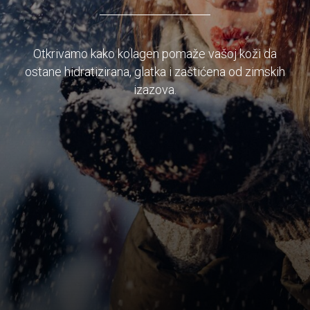
Otkrivamo kako kolagen pomaže vašoj koži da
ostane hidratizirana, glatka i zaštićena od zimskih
izazova.