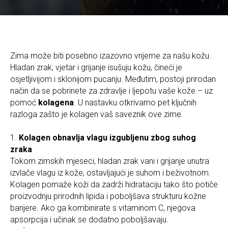
Zima može biti posebno izazovno vrijeme za našu kožu.
Hladan zrak, vjetar i grijanje isušuju kožu, čineći je
osjetljivijom i sklonijom pucanju. Međutim, postoji prirodan
način da se pobrinete za zdravlje i ljepotu vaše kože – uz
pomoć
kolagena
. U nastavku otkrivamo pet ključnih
razloga zašto je kolagen vaš saveznik ove zime.
1.
Kolagen obnavlja vlagu izgubljenu zbog suhog
zraka
Tokom zimskih mjeseci, hladan zrak vani i grijanje unutra
izvlače vlagu iz kože, ostavljajući je suhom i beživotnom.
Kolagen pomaže koži da zadrži hidrataciju tako što potiče
proizvodnju prirodnih lipida i poboljšava strukturu kožne
barijere. Ako ga kombinirate s vitaminom C, njegova
apsorpcija i učinak se dodatno poboljšavaju.