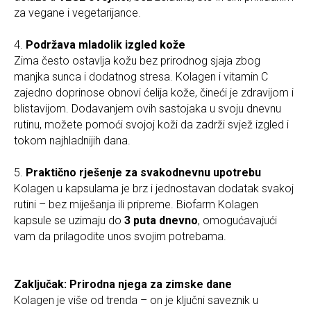
za vegane i vegetarijance.
4.
Podržava mladolik izgled kože
Zima često ostavlja kožu bez prirodnog sjaja zbog
manjka sunca i dodatnog stresa. Kolagen i vitamin C
zajedno doprinose obnovi ćelija kože, čineći je zdravijom i
blistavijom. Dodavanjem ovih sastojaka u svoju dnevnu
rutinu, možete pomoći svojoj koži da zadrži svjež izgled i
tokom najhladnijih dana.
5.
Praktično rješenje za svakodnevnu upotrebu
Kolagen u kapsulama je brz i jednostavan dodatak svakoj
rutini – bez miješanja ili pripreme. Biofarm Kolagen
kapsule se uzimaju do
3 puta dnevno
, omogućavajući
vam da prilagodite unos svojim potrebama.
Zaključak: Prirodna njega za zimske dane
Kolagen je više od trenda – on je ključni saveznik u