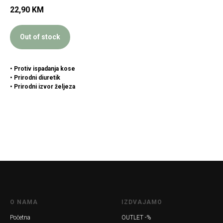
22,90
KM
Out of stock
• Protiv ispadanja kose
• Prirodni diuretik
• Prirodni izvor željeza
O NAMA
IZDVAJAMO
Početna
OUTLET -%