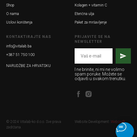
Shop
Kolagen + vitamin C
O nama
Eterična ulja
Uslovi korištenja
Paket za mršavljenje
KONTAKTIRAJTE NAS
PRIJAVITE SE NA
NEWSLETTER
info@vitalab.ba
+387 51 750 100
NARUDŽBE ZA HRVATSKU
I ne brinite, ni mi ne volimo
spam poruke. Možete se
odjaviti u svakom trenutku.
© 2024 Vitalab-ko d.o.o. Sve prava
Website Development:
Webcraft
zadržana.