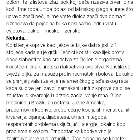
odlomi te iz listova izlazi sok koji peče i izaziva crvenilo na
koži. Ime roda Urtica dolazi od latinskog glagola urere što
upravo znači peči, a ime vrste dioica znači dva doma tj.
označava da pojedina biljka nosi samo jednu vrstu
cvjetova, dakle ili muške ili ženske.
Nekada…
Korištenje koprive kao ljekovite biljke datira još iz 1.
stoljeća kada su je grčki liječnici koristili kao lijek protiv
opće slabosti te kao sredstvo za čišćenje organizma
koristeći njena diuretska i laksativna svojstva. Koristila se i
svježa biljka za masažu protiv reumatskih bolova. Lokalno
se primjenjivala i za vrijeme američkog građanskog rata
kada su pravljeni zavoji namakani u infuz koprive da bi se
zaustavilo krvarenje i ubrzalo zacjeljivanje rana. Biljna
medicina u Brazilu, a i ostatku Južne Amerike,
pradomovini koprive, preporuča je kod jakih menstrualnih
krvarenja, dijareja, dijabetesa, urinarnih tegoba,
respiratornih problema uključujući i alergije, lokalno kod
problema s kožom. Etnobotanika koprive vrlo je
zanimljiva jer je vrlo raznolika. Tradicionalno se koriste i