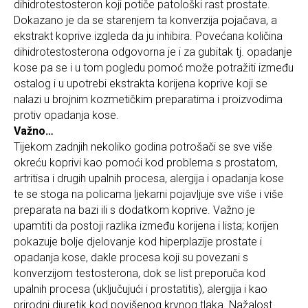
dihidrotestosteron koji potiče patološki rast prostate.
Dokazano je da se starenjem ta konverzija pojačava, a
ekstrakt koprive izgleda da ju inhibira. Povećana količina
dihidrotestosterona odgovorna je i za gubitak tj. opadanje
kose pa se i u tom pogledu pomoć može potražiti između
ostalog i u upotrebi ekstrakta korijena koprive koji se
nalazi u brojnim kozmetičkim preparatima i proizvodima
protiv opadanja kose.
Važno…
Tijekom zadnjih nekoliko godina potrošači se sve više
okreću koprivi kao pomoći kod problema s prostatom,
artritisa i drugih upalnih procesa, alergija i opadanja kose
te se stoga na policama ljekarni pojavljuje sve više i više
preparata na bazi ili s dodatkom koprive. Važno je
upamtiti da postoji razlika između korijena i lista; korijen
pokazuje bolje djelovanje kod hiperplazije prostate i
opadanja kose, dakle procesa koji su povezani s
konverzijom testosterona, dok se list preporuča kod
upalnih procesa (uključujući i prostatitis), alergija i kao
prirodni diuretik kod povišenog krvnog tlaka. Nažalost