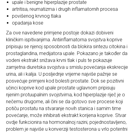
upale i benigne hiperplazije prostate
artritisa, reumatizma i drugih inflamatornih procesa
povišenog krvnog tlaka
opadanja kose
Za ove navedene primjene postoje dokazi dobiveni
kliničkim ispitivanjima. Antiinflamatorna svojstva koprive
pripisuju se njenoj sposobnosti da blokira sintezu citokina i
prostaglandina, medijatora upale. Pokazano je također da
vodeni ekstrakt snižava krvni tlak i puls te pokazuje
zamjetna diuretska svojstva u smislu povećanja ekskrecije
urina, ali i kalija. U posljednje vrijeme najviše pažnje se
posvećuje primjeni kod bolesti prostate. Dok se pozitivni
učinci koprive kod upale prostate uglavnom pripisuju
njenim protuupalnim svojstvima, kod hiperplazije riječ je o
nečemu drugome, ali čini se da gotovo sve procese koji
potiču prostatu na stvaranje novih stanica i samim time
povećanje, može inhibirati ekstrakt korijena koprive. Stvar
ovdje funkcionira na hormonalnoj razini, pojednostavljeno,
problem je najviše u konverziji testosterona u vrlo potentni