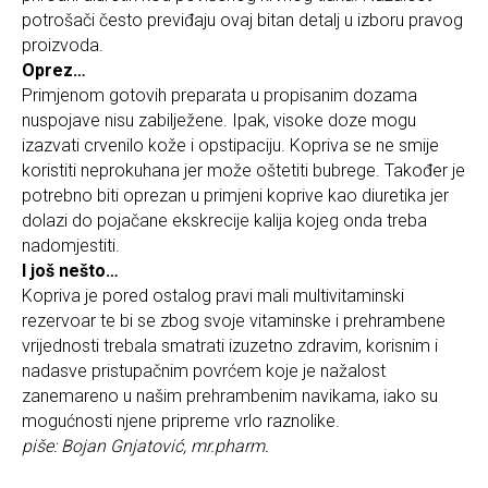
potrošači često previđaju ovaj bitan detalj u izboru pravog
proizvoda.
Oprez…
Primjenom gotovih preparata u propisanim dozama
nuspojave nisu zabilježene. Ipak, visoke doze mogu
izazvati crvenilo kože i opstipaciju. Kopriva se ne smije
koristiti neprokuhana jer može oštetiti bubrege. Također je
potrebno biti oprezan u primjeni koprive kao diuretika jer
dolazi do pojačane ekskrecije kalija kojeg onda treba
nadomjestiti.
I još nešto…
Kopriva je pored ostalog pravi mali multivitaminski
rezervoar te bi se zbog svoje vitaminske i prehrambene
vrijednosti trebala smatrati izuzetno zdravim, korisnim i
nadasve pristupačnim povrćem koje je nažalost
zanemareno u našim prehrambenim navikama, iako su
mogućnosti njene pripreme vrlo raznolike.
piše: Bojan Gnjatović, mr.pharm.