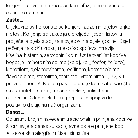
korijen i listovi i pripremaju se kao infuzi, a doze variraju
ovisno o namjeni.
Zašto…
U ljekovite svrhe koriste se korijen, nadzemni dijelovi biljke
i listovi. Korijenje se sakuplja u proljeće i jesen, listovi u
proljeće, a cijela stabljika s cvjetovima cijele godine. Osjet
pečenja na koži uzrokuju nekoliko spojeva: mravlja
kiselina, histamin, serotonin i kolin. Uz te tvari list koprive
bogat je i mineralnim solima (kalcij, kalij, fosfor, željezo),
klorofilom, bjelančevinama, lecitinom, karotenoidima,
flavonoidima, sterolima, taninima i vitaminima C, B2, K i
provitaminom A. Korijen pak ima druge kemikalije kao što
su skopoletin, steroli, masne kiseline, polisaharidi i
izolecitini. Dakle cijela biljka prepuna je spojeva koji
pozitivno djeluju na naš organizam.
Danas…
Od uistinu brojnih navedenih tradicionalnih primjena koprive
širom svijeta danas su kao glavne ostale primjene kod:
sezonskih alergija, rinitisa i sinusitisa