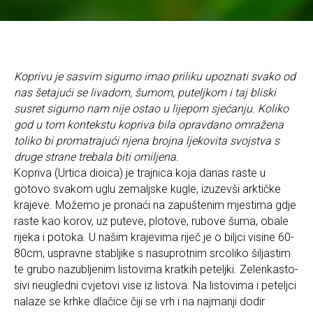
Koprivu je sasvim sigurno imao priliku upoznati svako od
nas šetajući se livadom, šumom, puteljkom i taj bliski
susret sigurno nam nije ostao u lijepom sjećanju. Koliko
god u tom kontekstu kopr­­iva bila opravdano omražena
toliko bi promatrajući njena brojna ljekovita svojstva s
druge strane trebala biti omiljena.
Kopriva (Urtica dioica) je trajnica koja danas raste u
gotovo svakom uglu zemaljske kugle, izuzevši arktičke
krajeve. Možemo je pronaći na zapuštenim mjestima gdje
raste kao korov, uz puteve, plotove, rubove šuma, obale
rijeka i potoka. U našim krajevima riječ je o biljci visine 60-
80cm, uspravne stabljike s nasuprotnim srcoliko šiljastim
te grubo nazubljenim listovima kratkih peteljki. Zelenkasto-
sivi neugledni cvjetovi vise iz listova. Na listovima i peteljci
nalaze se krhke dlačice čiji se vrh i na najmanji dodir