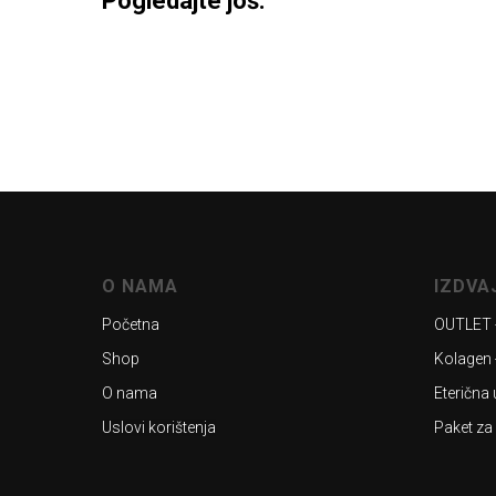
Pogledajte još:
O NAMA
IZDV
Početna
OUTLET 
Shop
Kolagen 
O nama
Eterična 
Uslovi korištenja
Paket za