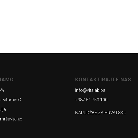
AJAMO
KONTAKTIRAJTE NAS
-%
info@vitalab.ba
+ vitamin C
+387 51 750 100
ulja
NARUDŽBE ZA HRVATSKU
 mršavljenje