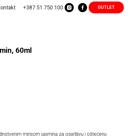
ontakt
+387 51 750 100
OUTLET
min, 60ml
instvenim mirisom jasmina za osjetljivu i oštećenu