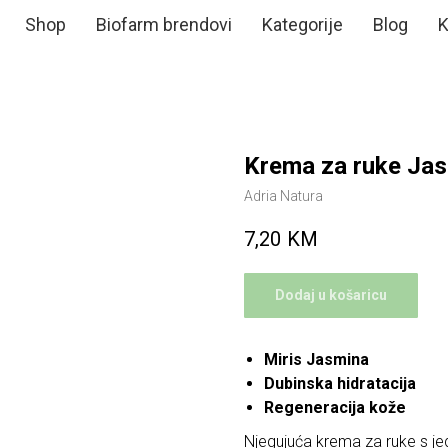
Shop
Biofarm brendovi
Kategorije
Blog
K
Krema za ruke Jas
Adria Natura
7,20
KM
Dodaj u košaricu
Miris Jasmina
Dubinska hidratacija
Regeneracija kože
Njegujuća krema za ruke s jed