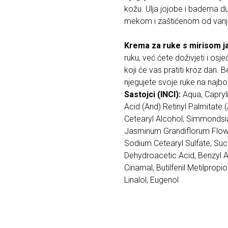
kožu. Ulja jojobe i badema dub
mekom i zaštićenom od vanjs
Krema za ruke s mirisom j
ruku, već ćete doživjeti i os
koji će vas pratiti kroz dan. 
njegujete svoje ruke na najbol
Sastojci (INCI):
Aqua, Capryli
Acid (And) Retinyl Palmitate 
Cetearyl Alcohol, Simmondsia
Jasminum Grandiflorum Flowe
Sodium Cetearyl Sulfate, Suc
Dehydroacetic Acid, Benzyl 
Cinamal, Butilfenil Metilpropio
Linalol, Eugenol