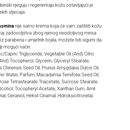
inski njeguju i regeneriraju kožu ostavljajući je
kih utjecaja.
asmina
nije samo krema koja će vam zaštititi kožu
jećaj zadovoljstva zbog njenog neodoljivog mirisa
Bez parabena i umjetnih bojila, možete biti sigurni da
ji mogući način.
c/Capric Triglyceride, Vegetable Oil (And) Citric
(And) Tocopherol, Glycerin, Glyceryl Stearate,
 Chinensis Seed Oil, Prunus Amygdalus Dulcis Oil,
r Water, Parfum, Macadamia Ternifolia Seed Oil,
rose Tetrastearate Triacetate, Sucrose Stearate,
Alcohol, Tocopheryl Acetate, Xanthan Gum, Amil
nal, Geraniol, Heksil Cinamal, Hidroksicitronelal,