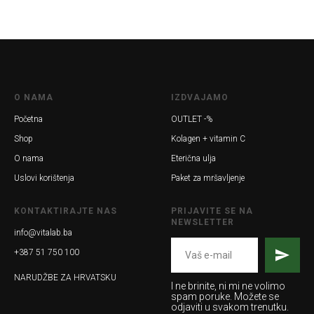
O NAMA
IZDVAJAMO
Početna
OUTLET -%
Shop
Kolagen + vitamin C
O nama
Eterična ulja
Uslovi korištenja
Paket za mršavljenje
KONTAKTIRAJTE NAS
PRIJAVITE SE NA
NEWSLETTER
info@vitalab.ba
+387 51 750 100
NARUDŽBE ZA HRVATSKU
I ne brinite, ni mi ne volimo
spam poruke. Možete se
odjaviti u svakom trenutku.