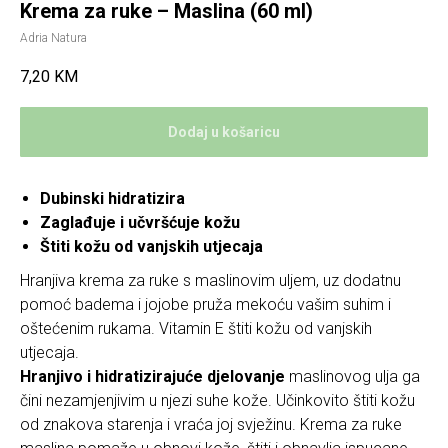
Krema za ruke – Maslina (60 ml)
Adria Natura
7,20
KM
Dodaj u košaricu
Dubinski hidratizira
Zaglađuje i učvršćuje kožu
Štiti kožu od vanjskih utjecaja
Hranjiva krema za ruke s maslinovim uljem, uz dodatnu
pomoć badema i jojobe pruža mekoću vašim suhim i
oštećenim rukama. Vitamin E štiti kožu od vanjskih
utjecaja.
Hranjivo i hidratizirajuće djelovanje
maslinovog ulja ga
čini nezamjenjivim u njezi suhe kože. Učinkovito štiti kožu
od znakova starenja i vraća joj svježinu. Krema za ruke