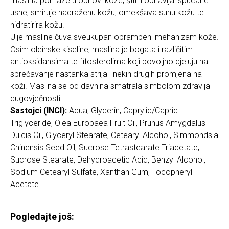
maslina pomaže u obnovi kože, štiti i obnavlja ispucane
usne, smiruje nadraženu kožu, omekšava suhu kožu te
hidratirira kožu.
Ulje masline čuva sveukupan obrambeni mehanizam kože.
Osim oleinske kiseline, maslina je bogata i različitim
antioksidansima te fitosterolima koji povoljno djeluju na
sprečavanje nastanka strija i nekih drugih promjena na
koži. Maslina se od davnina smatrala simbolom zdravlja i
dugovječnosti.
Sastojci (INCI):
Aqua, Glycerin, Caprylic/Capric
Triglyceride, Olea Europaea Fruit Oil, Prunus Amygdalus
Dulcis Oil, Glyceryl Stearate, Cetearyl Alcohol, Simmondsia
Chinensis Seed Oil, Sucrose Tetrastearate Triacetate,
Sucrose Stearate, Dehydroacetic Acid, Benzyl Alcohol,
Sodium Cetearyl Sulfate, Xanthan Gum, Tocopheryl
Acetate.
Pogledajte još: