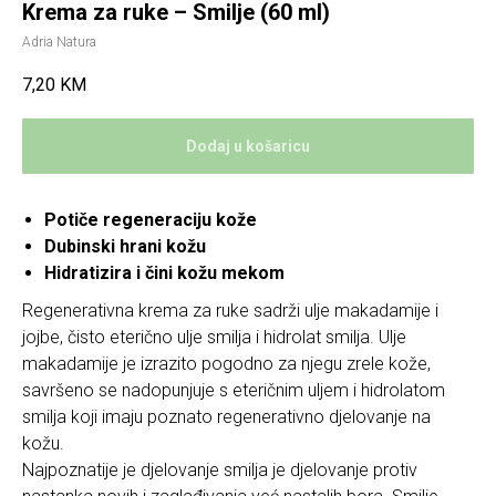
Krema za ruke – Smilje (60 ml)
Adria Natura
7,20
KM
Dodaj u košaricu
Potiče regeneraciju kože
Dubinski hrani kožu
Hidratizira i čini kožu mekom
Regenerativna krema za ruke sadrži ulje makadamije i
jojbe, čisto eterično ulje smilja i hidrolat smilja. Ulje
makadamije je izrazito pogodno za njegu zrele kože,
savršeno se nadopunjuje s eteričnim uljem i hidrolatom
smilja koji imaju poznato regenerativno djelovanje na
kožu.
Najpoznatije je djelovanje smilja je djelovanje protiv