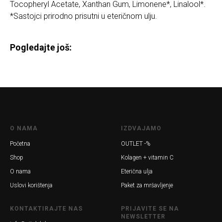
Tocopheryl Acetate, Xanthan Gum, Limonene*, Linalool*.
*Sastojci prirodno prisutni u eteričnom ulju.
Pogledajte još:
O NAMA
IZDVAJAMO
Početna
OUTLET -%
Shop
Kolagen + vitamin C
O nama
Eterična ulja
Uslovi korištenja
Paket za mršavljenje
KONTAKTIRAJTE NAS
PRIJAVITE SE NA
NEWSLETTER