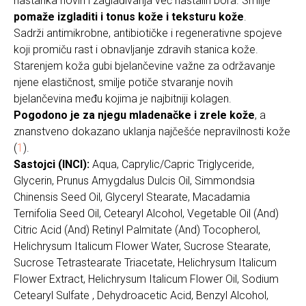
nastanka novih i zaglađivanja već nastalih bora. Smilje
pomaže izgladiti i tonus kože i teksturu kože
.
Sadrži antimikrobne, antibiotičke i regenerativne spojeve
koji promiču rast i obnavljanje zdravih stanica kože.
Starenjem koža gubi bjelančevine važne za održavanje
njene elastičnost, smilje potiče stvaranje novih
bjelančevina među kojima je najbitniji kolagen.
Pogodono je za njegu mladenačke i zrele kože
, a
znanstveno dokazano uklanja najčešće nepravilnosti kože
(
1
).
Sastojci (INCI):
Aqua, Caprylic/Capric Triglyceride,
Glycerin, Prunus Amygdalus Dulcis Oil, Simmondsia
Chinensis Seed Oil, Glyceryl Stearate, Macadamia
Ternifolia Seed Oil, Cetearyl Alcohol, Vegetable Oil (And)
Citric Acid (And) Retinyl Palmitate (And) Tocopherol,
Helichrysum Italicum Flower Water, Sucrose Stearate,
Sucrose Tetrastearate Triacetate, Helichrysum Italicum
Flower Extract, Helichrysum Italicum Flower Oil, Sodium
Cetearyl Sulfate , Dehydroacetic Acid, Benzyl Alcohol,