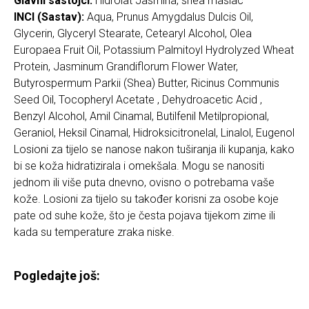
Glavni sastojci:
Hidrolat Jasmina, shea maslac
INCI (Sastav):
Aqua, Prunus Amygdalus Dulcis Oil,
Glycerin, Glyceryl Stearate, Cetearyl Alcohol, Olea
Europaea Fruit Oil, Potassium Palmitoyl Hydrolyzed Wheat
Protein, Jasminum Grandiflorum Flower Water,
Butyrospermum Parkii (Shea) Butter, Ricinus Communis
Seed Oil, Tocopheryl Acetate , Dehydroacetic Acid ,
Benzyl Alcohol, Amil Cinamal, Butilfenil Metilpropional,
Geraniol, Heksil Cinamal, Hidroksicitronelal, Linalol, Eugenol
Losioni za tijelo se nanose nakon tuširanja ili kupanja, kako
bi se koža hidratizirala i omekšala. Mogu se nanositi
jednom ili više puta dnevno, ovisno o potrebama vaše
kože. Losioni za tijelo su također korisni za osobe koje
pate od suhe kože, što je česta pojava tijekom zime ili
kada su temperature zraka niske.
Pogledajte još: