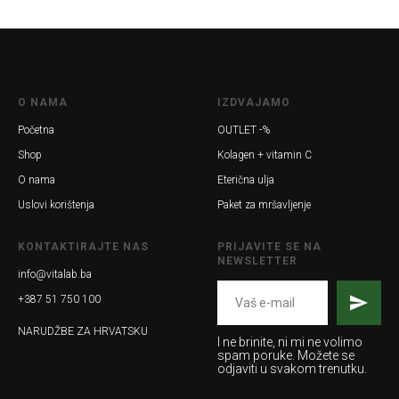
O NAMA
IZDVAJAMO
Početna
OUTLET -%
Shop
Kolagen + vitamin C
O nama
Eterična ulja
Uslovi korištenja
Paket za mršavljenje
KONTAKTIRAJTE NAS
PRIJAVITE SE NA
NEWSLETTER
info@vitalab.ba
+387 51 750 100
NARUDŽBE ZA HRVATSKU
I ne brinite, ni mi ne volimo
spam poruke. Možete se
odjaviti u svakom trenutku.