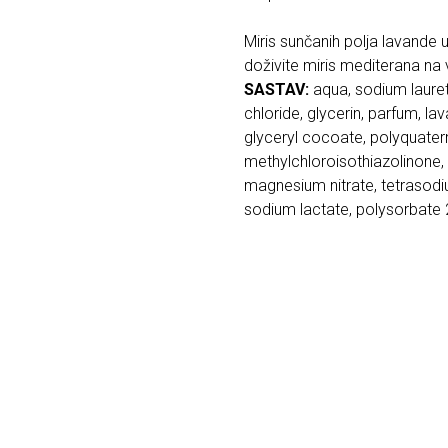
Miris sunčanih polja lavande u
doživite miris mediterana na 
SASTAV:
aqua, sodium laure
chloride, glycerin, parfum, la
glyceryl cocoate, polyquate
methylchloroisothiazolinone,
magnesium nitrate, tetrasodiu
sodium lactate, polysorbate 2