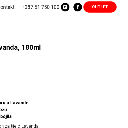
ontakt
+387 51 750 100
OUTLET
avanda, 180ml
risa Lavande
kožu
bojila
on za tijelo Lavanda.