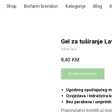
Shop
Biofarm brendovi
Kategorije
Blog
K
Gel za tuširanje L
Adria Spa
8,40
KM
Dodaj u košaricu
Ugodnog opuštajućeg mi
Osvježava i hidratizira 
Bez parabena i umjetnih 
Preporučamo koristiti uz losi