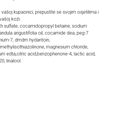
 vašoj kupaonici, prepustite se svojim osjetilima i
vašoj koži.
th sulfate, cocamidopropyl betaine, sodium
vandula angustifolia oil, cocamide dea, peg-7
rnium-7, dmdm hydantoin,
 methylisothiazolinone, magnesium chloride,
m edta,citric acid,benzophenone-4, lactic acid,
0, linalool.