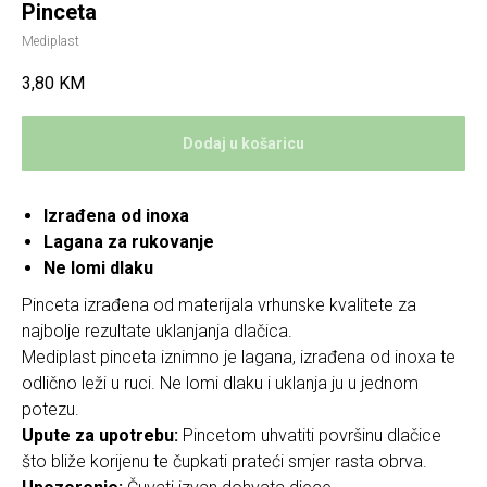
Pinceta
Mediplast
3,80
KM
Dodaj u košaricu
Izrađena od inoxa
Lagana za rukovanje
Ne lomi dlaku
Pinceta izrađena od materijala vrhunske kvalitete za
najbolje rezultate uklanjanja dlačica.
Mediplast pinceta iznimno je lagana, izrađena od inoxa te
odlično leži u ruci. Ne lomi dlaku i uklanja ju u jednom
potezu.
Upute za upotrebu:
Pincetom uhvatiti površinu dlačice
što bliže korijenu te čupkati prateći smjer rasta obrva.