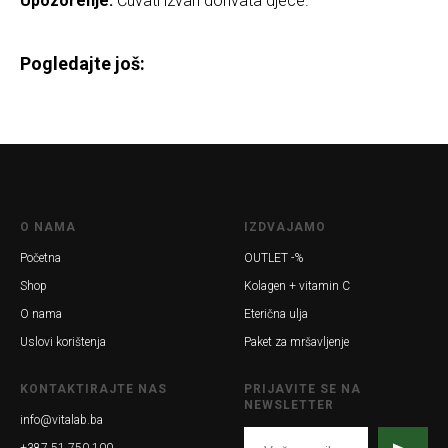
Upozorenje:
Čuvati izvan dohvata djece.
Pogledajte još:
O NAMA
IZDVAJAMO
Početna
OUTLET -%
Shop
Kolagen + vitamin C
O nama
Eterična ulja
Uslovi korištenja
Paket za mršavljenje
KONTAKTIRAJTE NAS
PRIJAVITE SE NA
NEWSLETTER
info@vitalab.ba