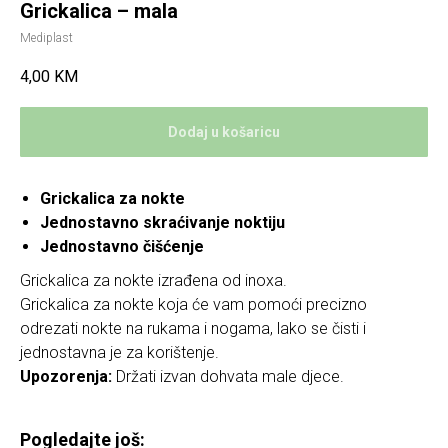
Grickalica – mala
Mediplast
4,00
KM
Dodaj u košaricu
Grickalica za nokte
Jednostavno skraćivanje noktiju
Jednostavno čišćenje
Grickalica za nokte izrađena od inoxa.
Grickalica za nokte koja će vam pomoći precizno
odrezati nokte na rukama i nogama, lako se čisti i
jednostavna je za korištenje.
Upozorenja:
Držati izvan dohvata male djece.
Pogledajte još: