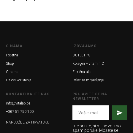
O NAMA
IZDVAJAMO
Početna
OUTLET -%
Shop
Kolagen + vitamin C
O nama
Eterična ulja
Uslovi korištenja
Paket za mršavljenje
KONTAKTIRAJTE NAS
PRIJAVITE SE NA
NEWSLETTER
info@vitalab.ba
+387 51 750 100
NARUDŽBE ZA HRVATSKU
I ne brinite, ni mi ne volimo
spam poruke. Možete se