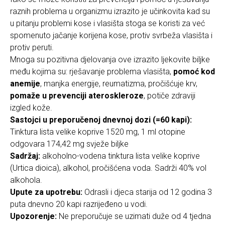
raznih problema u organizmu izrazito je učinkovita kad su
u pitanju problemi kose i vlasišta stoga se koristi za već
spomenuto jačanje korijena kose, protiv svrbeža vlasišta i
protiv peruti.
Mnoga su pozitivna djelovanja ove izrazito ljekovite biljke
među kojima su: rješavanje problema vlasišta,
pomoć kod
anemije
, manjka energije, reumatizma, pročišćuje krv,
pomaže u prevenciji ateroskleroze
, potiče zdraviji
izgled kože.
Sastojci u preporučenoj dnevnoj dozi (=60 kapi):
Tinktura lista velike koprive 1520 mg, 1 ml otopine
odgovara 174,42 mg svježe biljke
Sadržaj:
alkoholno-vodena tinktura lista velike koprive
(Urtica dioica), alkohol, pročišćena voda. Sadrži 40% vol
alkohola.
Upute za upotrebu:
Odrasli i djeca starija od 12 godina 3
puta dnevno 20 kapi razrijeđeno u vodi.
Upozorenje:
Ne preporučuje se uzimati duže od 4 tjedna