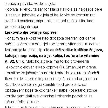
izbacivanja viška vode iz tijela.
Kopriva je ljekovita samonikla biljka koja se najčešće bere
u jesen, a ljekovita je cijela biljka. Može se konzumirati
svježa ili osušena, pripremljena u obliku čaja i tinkture
odnosno biljnih kapi.
Ljekovito djelovanje koprive
Konzumiranje koprive kao dodatka prehrani odličan je
način unošenja raznih, tijelu potrebnih, vitamina i minerala.
Iznimno je korisna biljka te
sadrži velike količine željeza,
kalcija, magnezija, natrija, kalija, fosfora te vitamine
A, B2, C i K
. Malo koja biljka ima toliko provjerenih
ljekovitih djelovanja kao kopriva (
1
). Smanjuje migrene,
koristi se za jačanje imuniteta i prirodni je diuretik. Sadrži
flavonoide i sterole koji dobro utječu na rad organizma.
Kapi koprive se mogu koristiti i kod problema sa
opadanjem kose te kod tanke i slabe kose tako što će
korištenjem dati sve vitamine i minerale potrebne za
jačanje folikula kose.
Iako se može koristiti za prevenciju i pomoć u rješavanju