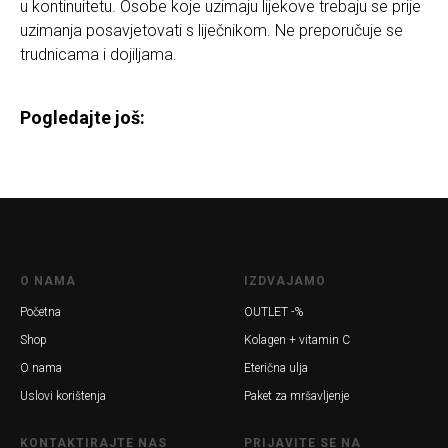
u kontinuitetu. Osobe koje uzimaju lijekove trebaju se prije
uzimanja posavjetovati s liječnikom. Ne preporučuje se
trudnicama i dojiljama.
Pogledajte još:
O NAMA
IZDVAJAMO
Početna
OUTLET -%
Shop
Kolagen + vitamin C
O nama
Eterična ulja
Uslovi korištenja
Paket za mršavljenje
KONTAKTIRAJTE NAS
PRIJAVITE SE NA