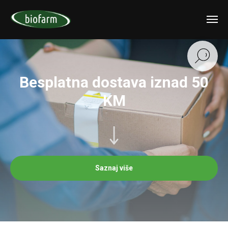
Besplatna dostava iznad 50
KM
Saznaj više