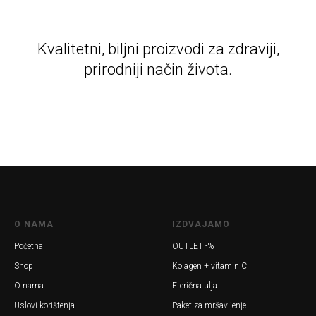
Kvalitetni, biljni proizvodi za zdraviji,
prirodniji način života.
O NAMA
IZDVAJAMO
Početna
OUTLET -%
Shop
Kolagen + vitamin C
O nama
Eterična ulja
Uslovi korištenja
Paket za mršavljenje