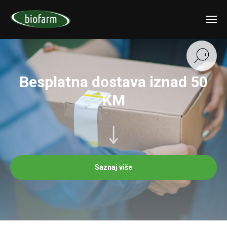
Besplatna dostava iznad 50
KM
Saznaj više