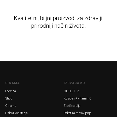
Kvalitetni, biljni proizvodi za zdraviji,
prirodniji način života.
O NAMA
IZDVAJAMO
Početna
OUTLET -%
Shop
Kolagen + vitamin C
O nama
Eterična ulja
Uslovi korištenja
Paket za mršavljenje